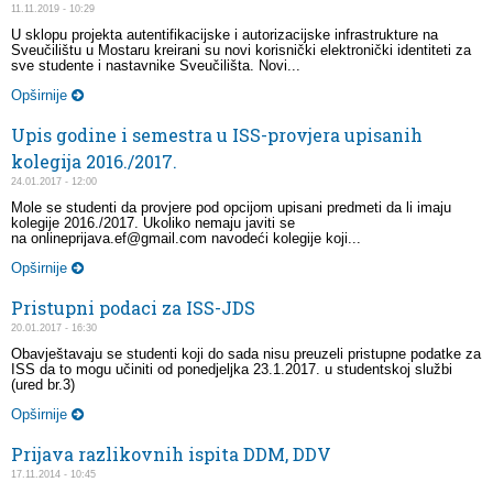
11.11.2019 - 10:29
U sklopu projekta autentifikacijske i autorizacijske infrastrukture na
Sveučilištu u Mostaru kreirani su novi korisnički elektronički identiteti za
sve studente i nastavnike Sveučilišta. Novi...
Opširnije
Upis godine i semestra u ISS-provjera upisanih
kolegija 2016./2017.
24.01.2017 - 12:00
Mole se studenti da provjere pod opcijom upisani predmeti da li imaju
kolegije 2016./2017. Ukoliko nemaju javiti se
na onlineprijava.ef@gmail.com navodeći kolegije koji...
Opširnije
Pristupni podaci za ISS-JDS
20.01.2017 - 16:30
Obavještavaju se studenti koji do sada nisu preuzeli pristupne podatke za
ISS da to mogu učiniti od ponedjeljka 23.1.2017. u studentskoj službi
(ured br.3)
Opširnije
Prijava razlikovnih ispita DDM, DDV
17.11.2014 - 10:45