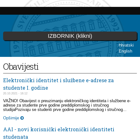
Skoči
na
glavni
sadržaj
IZBORNIK (klikni)
Hrvatski
English
Vi ste ovdje
Obavijesti
Elektronički identitet i službene e-adrese za
studente I. godine
20.10.2021 - 16:12
VAŽNO! Obavijest o preuzimanju elektroničkog identiteta i službene e-
adrese za studente prve godine preddiplomskog i stručnog
studijaPozivaju se studenti prve godine preddiplomskog i stručnog...
Opširnije
AAI - novi korisnički elektronički identiteti
studenata