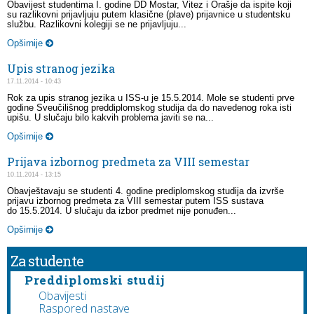
Obavijest studentima I. godine DD Mostar, Vitez i Orašje da ispite koji
su razlikovni prijavljuju putem klasične (plave) prijavnice u studentsku
službu. Razlikovni kolegiji se ne prijavljuju...
Opširnije
Upis stranog jezika
17.11.2014 - 10:43
Rok za upis stranog jezika u ISS-u je 15.5.2014. Mole se studenti prve
godine Sveučilišnog preddiplomskog studija da do navedenog roka isti
upišu. U slučaju bilo kakvih problema javiti se na...
Opširnije
Prijava izbornog predmeta za VIII semestar
10.11.2014 - 13:15
Obavještavaju se studenti 4. godine prediplomskog studija da izvrše
prijavu izbornog predmeta za VIII semestar putem ISS sustava
do 15.5.2014. U slučaju da izbor predmet nije ponuđen...
Opširnije
Za studente
Preddiplomski studij
Obavijesti
Raspored nastave