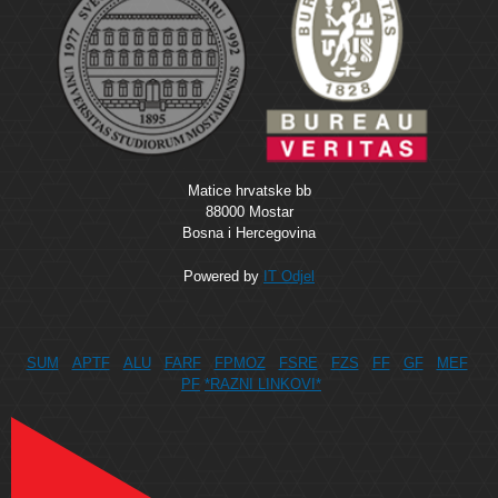
Matice hrvatske bb
88000 Mostar
Bosna i Hercegovina
Powered by
IT Odjel
SUM
APTF
ALU
FARF
FPMOZ
FSRE
FZS
FF
GF
MEF
PF
*RAZNI LINKOVI*