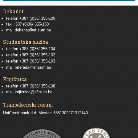
Dekanat
telefon +387 (0)36/ 355-100
fax +387 (0)36/ 355-130
mail
dekanat@ef.sum.ba
Studentska služba
telefon
+387 (0)36/ 355-104
telefon
+387 (0)36/ 355-102
telefon
+387 (0)36/ 355-103
mail
referada@ef.sum.ba
Knjižnica
telefon +387 (0)36/ 355-108
mail
knjiznica@ef.sum.ba
Transakcijski račun:
UniCredit bank d.d. Mostar: 3381302271312140