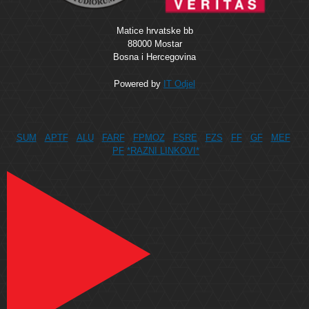
Matice hrvatske bb
88000 Mostar
Bosna i Hercegovina
Powered by
IT Odjel
SUM
APTF
ALU
FARF
FPMOZ
FSRE
FZS
FF
GF
MEF
PF
*RAZNI LINKOVI*