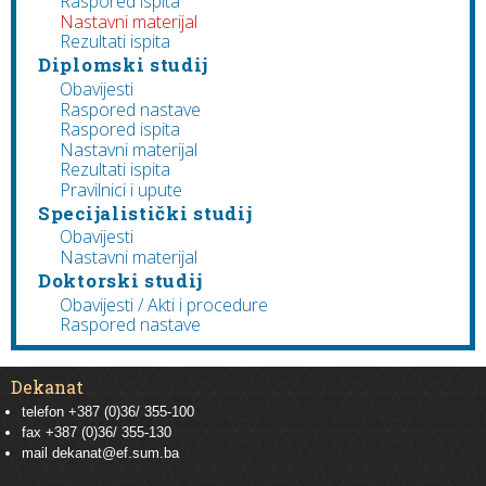
Raspored ispita
Nastavni materijal
Rezultati ispita
Diplomski studij
Obavijesti
Raspored nastave
Raspored ispita
Nastavni materijal
Rezultati ispita
Pravilnici i upute
Specijalistički studij
Obavijesti
Nastavni materijal
Doktorski studij
Obavijesti / Akti i procedure
Raspored nastave
Dekanat
telefon +387 (0)36/ 355-100
fax +387 (0)36/ 355-130
mail
dekanat@ef.sum.ba