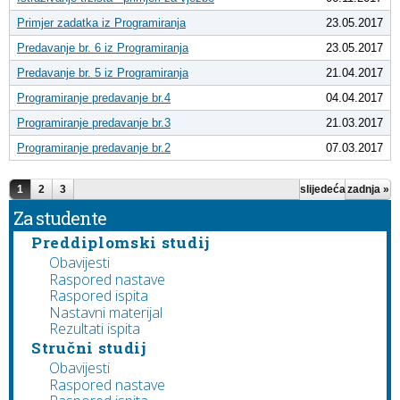
Primjer zadatka iz Programiranja
23.05.2017
Predavanje br. 6 iz Programiranja
23.05.2017
Predavanje br. 5 iz Programiranja
21.04.2017
Programiranje predavanje br.4
04.04.2017
Programiranje predavanje br.3
21.03.2017
Programiranje predavanje br.2
07.03.2017
Stranice
1
2
3
slijedeća
zadnja »
›
Za studente
Preddiplomski studij
Obavijesti
Raspored nastave
Raspored ispita
Nastavni materijal
Rezultati ispita
Stručni studij
Obavijesti
Raspored nastave