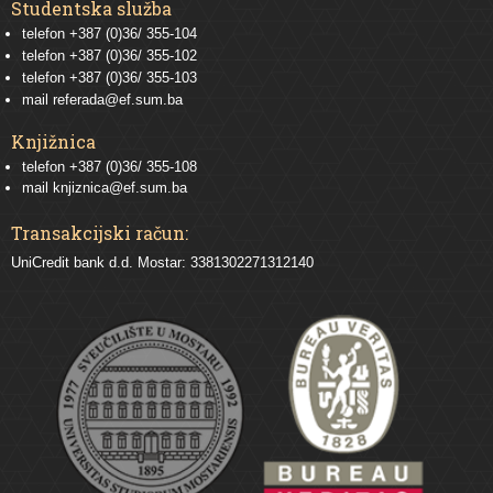
Studentska služba
telefon
+387 (0)36/ 355-104
telefon
+387 (0)36/ 355-102
telefon
+387 (0)36/ 355-103
mail
referada@ef.sum.ba
Knjižnica
telefon +387 (0)36/ 355-108
mail
knjiznica@ef.sum.ba
Transakcijski račun:
UniCredit bank d.d. Mostar: 3381302271312140