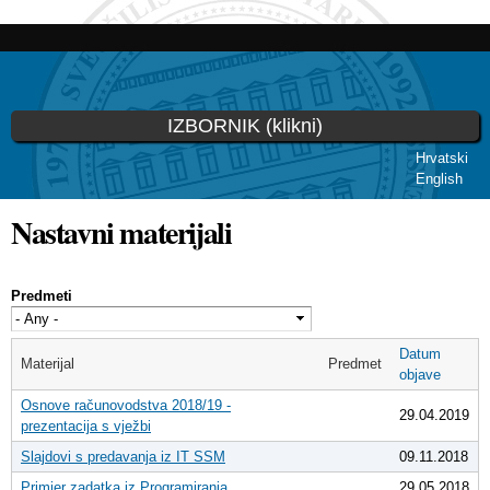
Skoči
na
glavni
sadržaj
IZBORNIK (klikni)
Hrvatski
English
Vi ste ovdje
Nastavni materijali
Predmeti
Datum
Materijal
Predmet
objave
Osnove računovodstva 2018/19 -
29.04.2019
prezentacija s vježbi
Slajdovi s predavanja iz IT SSM
09.11.2018
Primjer zadatka iz Programiranja
29.05.2018