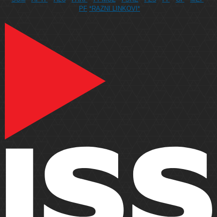
PF
*RAZNI LINKOVI*