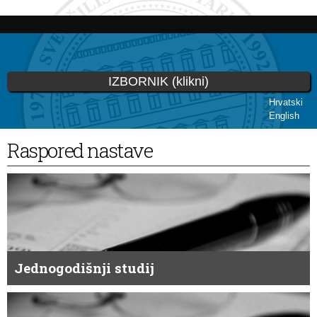
Skoči
na
glavni
sadržaj
IZBORNIK (klikni)
Hrvatski
English
Vi ste ovdje
Raspored nastave
Jednogodišnji studij