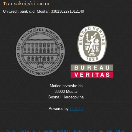
Transakcijski račun:
UniCredit bank d.d. Mostar: 3381302271312140
Matice hrvatske bb
88000 Mostar
Bosna i Hercegovina
Powered by
IT Odjel
SUM
APTF
ALU
FARF
FPMOZ
FSRE
FZS
FF
GF
MEF