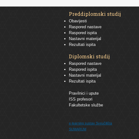
Preddiplomski studij
Obavijesti
Raspored nastave
Raspored ispita
Nastavni materijal
Rezultati ispita
Diplomski studij
Raspored nastave
Raspored ispita
Nastavni materijal
Rezultati ispita
Pravilnici i upute
ISS profesori
Fakultetske službe
e-learning sustav
Sveučilišta
SUMARUM