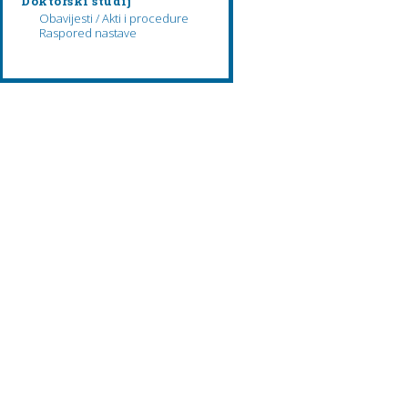
Doktorski studij
Obavijesti / Akti i procedure
Raspored nastave