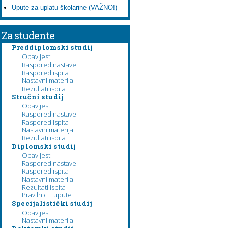
Upute za uplatu školarine (VAŽNO!)
Za studente
Preddiplomski studij
Obavijesti
Raspored nastave
Raspored ispita
Nastavni materijal
Rezultati ispita
Stručni studij
Obavijesti
Raspored nastave
Raspored ispita
Nastavni materijal
Rezultati ispita
Diplomski studij
Obavijesti
Raspored nastave
Raspored ispita
Nastavni materijal
Rezultati ispita
Pravilnici i upute
Specijalistički studij
Obavijesti
Nastavni materijal