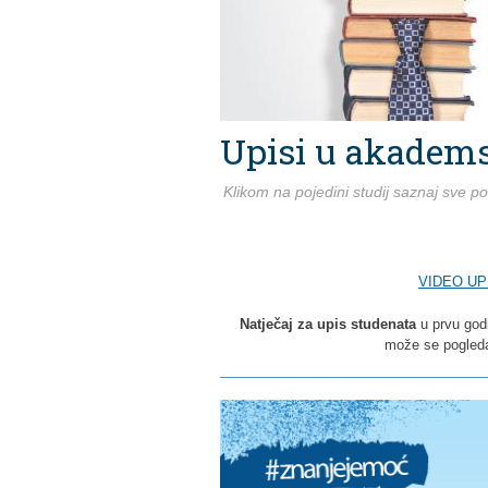
Upisi u akadems
Klikom na pojedini studij saznaj sve p
VIDEO UPU
Natječaj za upis studenata
u prvu god
može se pogled