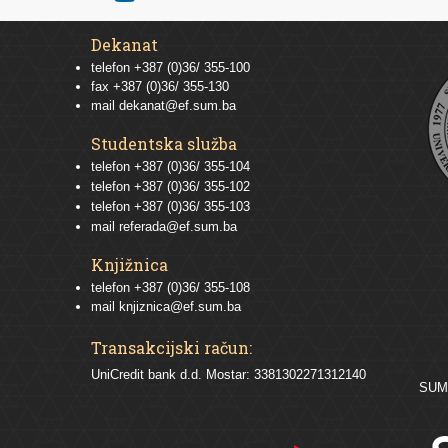
Dekanat
telefon +387 (0)36/ 355-100
fax +387 (0)36/ 355-130
mail
dekanat@ef.sum.ba
Studentska služba
telefon
+387 (0)36/ 355-104
telefon
+387 (0)36/ 355-102
telefon
+387 (0)36/ 355-103
mail
referada@ef.sum.ba
Knjižnica
telefon +387 (0)36/ 355-108
mail
knjiznica@ef.sum.ba
Transakcijski račun:
UniCredit bank d.d. Mostar: 3381302271312140
SU