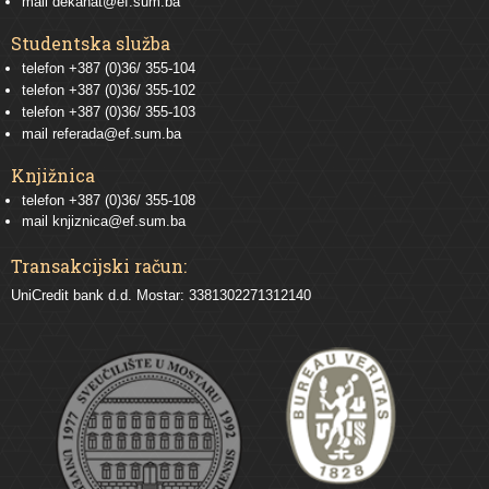
mail
dekanat@ef.sum.ba
Studentska služba
telefon
+387 (0)36/ 355-104
telefon
+387 (0)36/ 355-102
telefon
+387 (0)36/ 355-103
mail
referada@ef.sum.ba
Knjižnica
telefon +387 (0)36/ 355-108
mail
knjiznica@ef.sum.ba
Transakcijski račun:
UniCredit bank d.d. Mostar: 3381302271312140