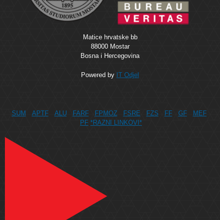
Matice hrvatske bb
88000 Mostar
Bosna i Hercegovina
Powered by
IT Odjel
SUM
APTF
ALU
FARF
FPMOZ
FSRE
FZS
FF
GF
MEF
PF
*RAZNI LINKOVI*