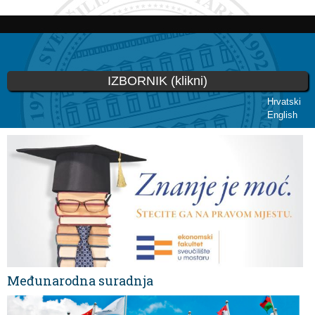
Skoči
na
glavni
sadržaj
IZBORNIK (klikni)
Hrvatski
English
Vi ste ovdje
Međunarodna suradnja