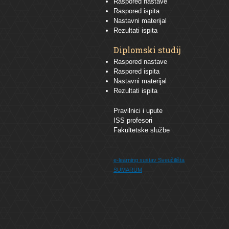
Raspored nastave
Raspored ispita
Nastavni materijal
Rezultati ispita
Diplomski studij
Raspored nastave
Raspored ispita
Nastavni materijal
Rezultati ispita
Pravilnici i upute
ISS profesori
Fakultetske službe
e-learning sustav
Sveučilišta
SUMARUM