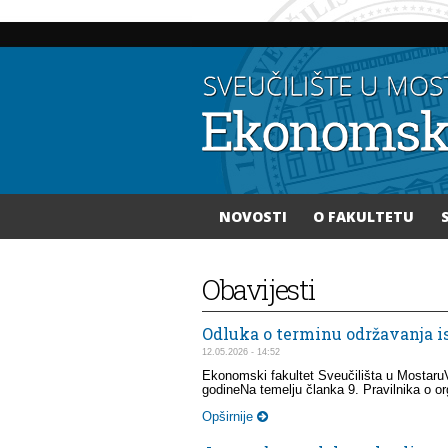
NOVOSTI
O FAKULTETU
Vi ste ovdje
Obavijesti
Odluka o terminu održavanja is
12.05.2026 - 14:52
Ekonomski fakultet Sveučilišta u MostaruVi
godineNa temelju članka 9. Pravilnika o org
Opširnije