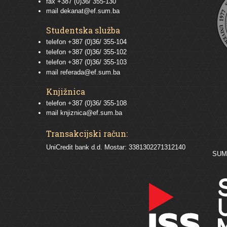
fax +387 (0)36/ 355-130
mail
dekanat@ef.sum.ba
Studentska služba
telefon
+387 (0)36/ 355-104
telefon
+387 (0)36/ 355-102
telefon
+387 (0)36/ 355-103
mail
referada@ef.sum.ba
Knjižnica
telefon +387 (0)36/ 355-108
mail
knjiznica@ef.sum.ba
Transakcijski račun:
UniCredit bank d.d. Mostar: 3381302271312140
SU