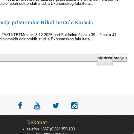
jediplomskih doktorskih studija Ekonomskog fakulteta...
cije pristupnice Nikoline Čule Karačić
LTETMostar; 8.12.2025.god.Sukladno članku 39. i članku 41.
jediplomskih doktorskih studija Ekonomskog fakulteta...
sljedeća
zadnja »
›
Dekanat
telefon +387 (0)36/ 355-100