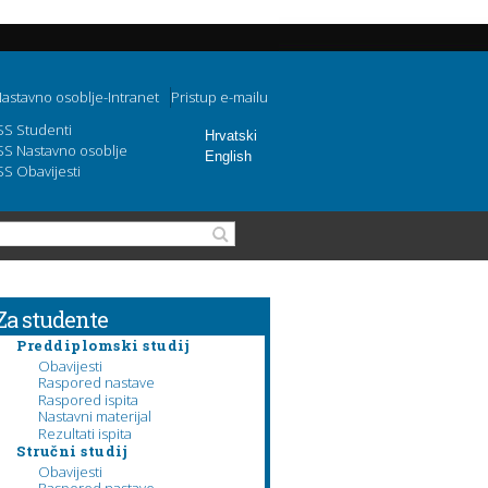
astavno osoblje-Intranet
Pristup e-mailu
SS Studenti
Hrvatski
SS Nastavno osoblje
English
SS Obavijesti
Obrazac pretraživanja
Pretraga
Za studente
Preddiplomski studij
Obavijesti
Raspored nastave
Raspored ispita
Nastavni materijal
Rezultati ispita
Stručni studij
Obavijesti