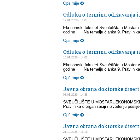
Opširnije
Odluka o terminu održavanja is
17.01.2026 - 14:04
Ekonomski fakultet Sveučilišta u Mostaru V
godine Na temelju članka 9. Pravilnika o 
Opširnije
Odluka o terminu održavanja i
16.01.2026 - 14:02
Ekonomski fakultet Sveučilišta u MostaruVi
godine Na temelju članka 9. Pravilnika o 
Opširnije
Javna obrana doktorske diserta
08.01.2026 - 14:38
SVEUČILIŠTE U MOSTARUEKONOMSKI FAKU
Pravilnika o organizaciji i izvođenju posli
Opširnije
Javna obrana doktorske disert
21.12.2025 - 18:18
SVEUČILIŠTE U MOSTARUEKONOMSKI FAKU