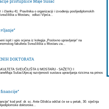
acije pristupnice Maje Sušac
i članku 41. Pravilnika o organizaciji i izvođenju poslijediplomskih
veučilišta u Mostaru, odluci Vijeća...
avljanje“
i ispit i upis ocjena iz kolegija „Poslovno upravljanje“ na
nomskog fakulteta Sveučilišta u Mostaru za...
JENIH DOKTORATA
ULTETA SVEUČILIŠTA U MOSTARU - SAŽETCI I
Maja SušacUtjecaj razvijenosti sustava upravljanja rizicima na prinos
 financije“
nancije“ kod prof. dr. sc. Ante Džidića održat će se u petak, 30. siječnja
lijediplomske doktorske...