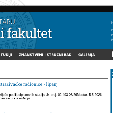
Skoči
na
glavni
sadržaj
N
I
I
I
STUDIJI
ZNANSTVENI I STRUČNI RAD
GALERIJA
traživačke radionice - lipanj
jeće poslijediplomskih studija Ur. broj: 02-493-06/26Mostar; 5.5.2026.
anizaciji i izvođenju...