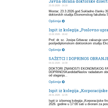
Javna obrana doktorske disert
23.03.2026 - 14:16
Mostar; 23.3.2026.god.Sukladno članku 39. 
doktorskih studija Ekonomskog fakulteta S
Opširnije
Ispit iz kolegija „Poslovno upr
13.02.2026 - 16:42
Prof. dr. sc. Josipa Grbavac zakazuje usmen
poslijediplomskom doktorskom studiju Eko
Opširnije
SAŽETCI I DOPRINOS OBRAN
04.02.2026 - 14:30
DOKTORI ZNANOSTI EKONOMSKOG FAK
DOPRINOSKandidatNaslov radadatum obrane
od ulaganja...
Opširnije
Ispit iz kolegija „Korporacijske
29.01.2026 - 12:35
Ispit iz izbornog kolegija „Korporacijske fi
2026. godine u 17:00 sati u dvorani za pos