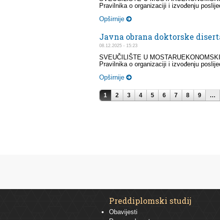
Pravilnika o organizaciji i izvođenju posli
Opširnije
Javna obrana doktorske diserta
08.12.2025 - 15:23
SVEUČILIŠTE U MOSTARUEKONOMSKI FAKU
Pravilnika o organizaciji i izvođenju posli
Opširnije
Stranice
1
2
3
4
5
6
7
8
9
…
Preddiplomski studij
Obavijesti