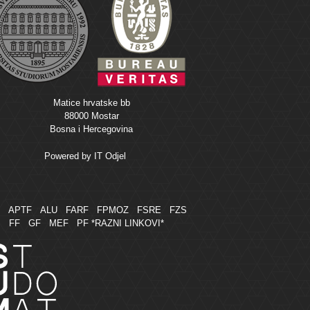
Matice hrvatske bb
88000 Mostar
Bosna i Hercegovina
Powered by
IT Odjel
M
APTF
ALU
FARF
FPMOZ
FSRE
FZS
FF
GF
MEF
PF
*RAZNI LINKOVI*