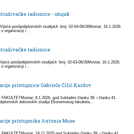
traživačke radionice - ožujak
ijeće poslijediplomskih studijaUr. broj: 02-64-06/26Mostar; 16.1.2026.
organizaciji i...
straživačke radionice
jeće poslijediplomskih studijaUr. broj: 02-63-06/26Mostar; 16.1.2026.
organizaciji i...
cije pristupnice Gabriele Čilić Kardov
LTETMostar; 8.1.2026. god.Sukladno članku 39. i članku 41.
jediplomskih doktorskih studija Ekonomskog fakulteta...
acije pristupnika Antonia Muse
LTETMostar; 19.12.2025.god.Sukladno članku 39. i članku 41.