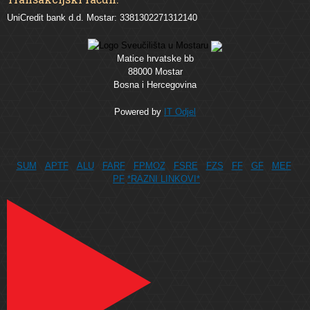
UniCredit bank d.d. Mostar: 3381302271312140
Matice hrvatske bb
88000 Mostar
Bosna i Hercegovina
Powered by
IT Odjel
SUM
APTF
ALU
FARF
FPMOZ
FSRE
FZS
FF
GF
MEF
PF
*RAZNI LINKOVI*