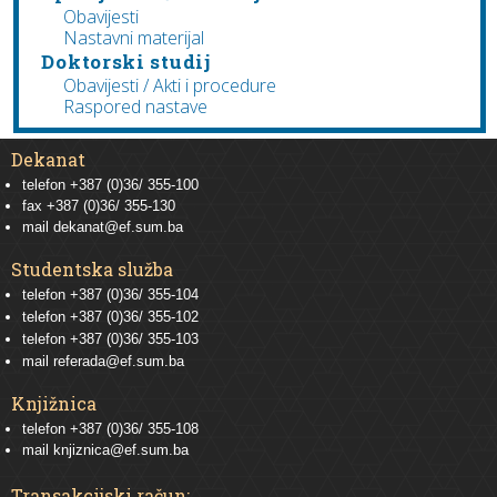
Obavijesti
Nastavni materijal
Doktorski studij
Obavijesti / Akti i procedure
Raspored nastave
Dekanat
telefon +387 (0)36/ 355-100
fax +387 (0)36/ 355-130
mail
dekanat@ef.sum.ba
Studentska služba
telefon
+387 (0)36/ 355-104
telefon
+387 (0)36/ 355-102
telefon
+387 (0)36/ 355-103
mail
referada@ef.sum.ba
Knjižnica
telefon +387 (0)36/ 355-108
mail
knjiznica@ef.sum.ba
Transakcijski račun: