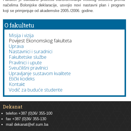
načelima Bolonjske deklaracije, usvojio novi nastavni plan i program
koji se primjenjuje od akademske 2005./2006. godine.
O fakultetu
Misija i vizija
Povijest Ekonomskog fakulteta
Uprava
Nastavnici i suradnici
Fakultetske službe
Pravilnici i upute
Sveučilišni pravilnici
Upravljanje sustavom kvalitete
Etički kodeks
Kontakt
Vodič za buduće studente
Dekanat
telefon +387 (0)36/ 355-100
fax +387 (0)36/ 355-130
mail
dekanat@ef.sum.ba