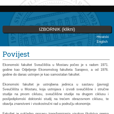
Skoči
na
glavni
sadržaj
IZBORNIK (klikni)
Hrvatski
English
Vi ste ovdje
Povijest
Ekonomski fakultet Sveučilišta u Mostaru počeo je s radom 1971.
godine kao Odjeljenje Ekonomskog fakulteta Sarajevo, a od 1976.
godine do danas ustrojen je kao samostalan fakultet.
Ekonomski fakultet je ustrojbena jedinica u sastavu (javnog)
Sveučilišta u Mostaru, koja ustrojava i izvodi sveučilišne i stručne
studije na prvom ciklusu, sveučilišne studije na drugom ciklusu i
poslijediplomski doktorski studij na trećem obrazovnom ciklusu, te
obavlja znanstveni i visokostručni rad u području ekonomije.
Fakultet je sukladno procesu transformiranja visokog školstva prema