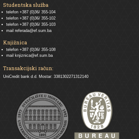
Studentska služba
telefon
+387 (0)36/ 355-104
telefon
+387 (0)36/ 355-102
telefon
+387 (0)36/ 355-103
mail
referada@ef.sum.ba
Knjižnica
telefon +387 (0)36/ 355-108
mail
knjiznica@ef.sum.ba
Transakcijski račun:
UniCredit bank d.d. Mostar: 3381302271312140