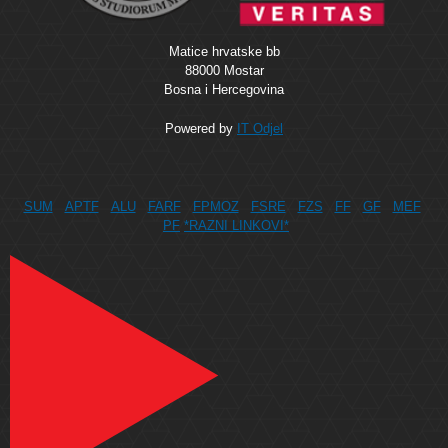
Matice hrvatske bb
88000 Mostar
Bosna i Hercegovina
Powered by
IT Odjel
SUM
APTF
ALU
FARF
FPMOZ
FSRE
FZS
FF
GF
MEF
PF
*RAZNI LINKOVI*