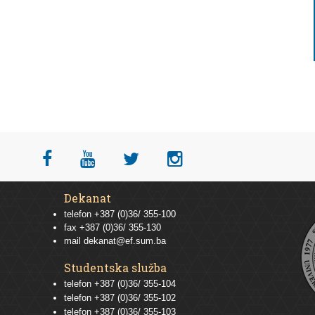
Dekanat
telefon +387 (0)36/ 355-100
fax +387 (0)36/ 355-130
mail
dekanat@ef.sum.ba
Studentska služba
telefon
+387 (0)36/ 355-104
telefon
+387 (0)36/ 355-102
telefon
+387 (0)36/ 355-103