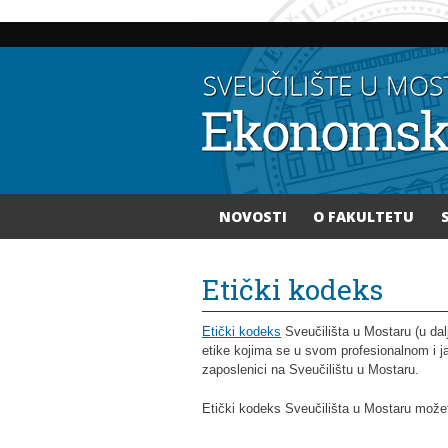
NOVOSTI
O FAKULTETU
Vi ste ovdje
Etički kodeks
Etički kodeks
Sveučilišta u Mostaru (u dal
etike kojima se u svom profesionalnom i ja
zaposlenici na Sveučilištu u Mostaru.
Etički kodeks Sveučilišta u Mostaru možet