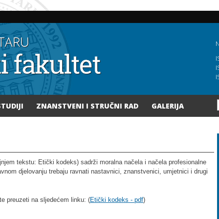
Skoči
na
glavni
sadržaj
N
I
I
I
STUDIJI
ZNANSTVENI I STRUČNI RAD
GALERIJA
jnjem tekstu: Etički kodeks) sadrži moralna načela i načela profesionalne
vnom djelovanju trebaju ravnati nastavnici, znanstvenici, umjetnici i drugi
e preuzeti na sljedećem linku: (
Etički kodeks - pdf
)