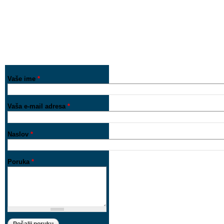
Vaše ime
*
Vaša e-mail adresa
*
Naslov
*
Poruka
*