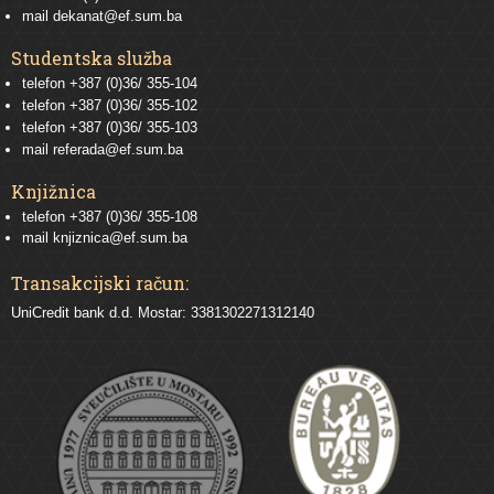
mail
dekanat@ef.sum.ba
Studentska služba
telefon
+387 (0)36/ 355-104
telefon
+387 (0)36/ 355-102
telefon
+387 (0)36/ 355-103
mail
referada@ef.sum.ba
Knjižnica
telefon +387 (0)36/ 355-108
mail
knjiznica@ef.sum.ba
Transakcijski račun:
UniCredit bank d.d. Mostar: 3381302271312140