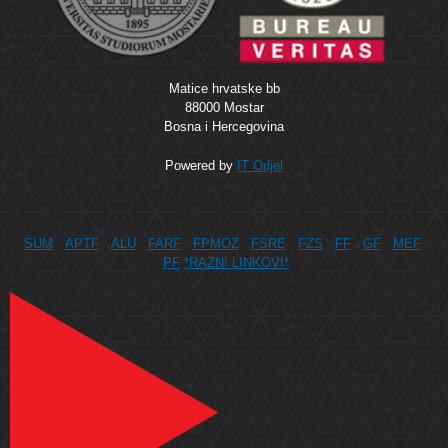
Matice hrvatske bb
88000 Mostar
Bosna i Hercegovina
Powered by
IT Odjel
SUM
APTF
ALU
FARF
FPMOZ
FSRE
FZS
FF
GF
MEF
PF
*RAZNI LINKOVI*