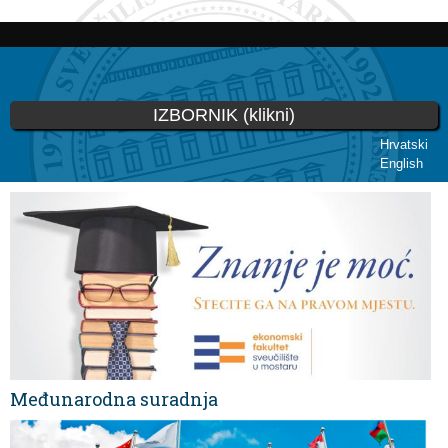
Skip to
main
content
IZBORNIK (klikni)
Hrvatski
English
You are here
Međunarodna suradnja