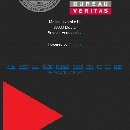
Matice hrvatske bb
88000 Mostar
Bosna i Hercegovina
Powered by
IT Odjel
SUM
APTF
ALU
FARF
FPMOZ
FSRE
FZS
FF
GF
MEF
PF
*RAZNI LINKOVI*