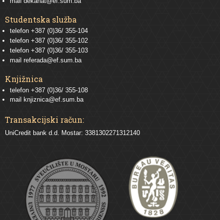
mail
dekanat@ef.sum.ba
Studentska služba
telefon
+387 (0)36/ 355-104
telefon
+387 (0)36/ 355-102
telefon
+387 (0)36/ 355-103
mail
referada@ef.sum.ba
Knjižnica
telefon +387 (0)36/ 355-108
mail
knjiznica@ef.sum.ba
Transakcijski račun:
UniCredit bank d.d. Mostar: 3381302271312140