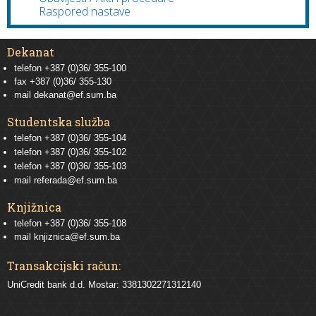
Raspored nastave
Dekanat
telefon +387 (0)36/ 355-100
fax +387 (0)36/ 355-130
mail
dekanat@ef.sum.ba
Studentska služba
telefon
+387 (0)36/ 355-104
telefon
+387 (0)36/ 355-102
telefon
+387 (0)36/ 355-103
mail
referada@ef.sum.ba
Knjižnica
telefon +387 (0)36/ 355-108
mail
knjiznica@ef.sum.ba
Transakcijski račun:
UniCredit bank d.d. Mostar: 3381302271312140