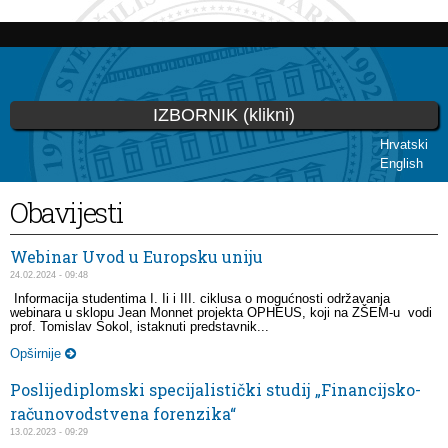
Skip to
main
content
IZBORNIK (klikni)
Hrvatski
English
You are here
Obavijesti
Webinar Uvod u Europsku uniju
24.02.2024 - 09:48
Informacija studentima I. Ii i III. ciklusa o mogućnosti održavanja
webinara u sklopu Jean Monnet projekta OPHEUS, koji na ZŠEM-u vodi
prof. Tomislav Sokol, istaknuti predstavnik...
Opširnije
Poslijediplomski specijalistički studij „Financijsko-
računovodstvena forenzika“
13.02.2023 - 09:29