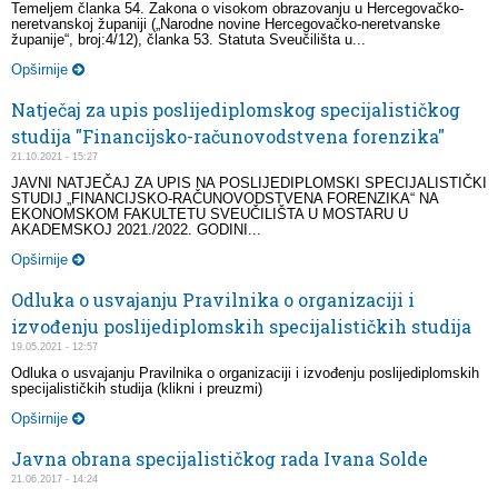
Temeljem članka 54. Zakona o visokom obrazovanju u Hercegovačko-
neretvanskoj županiji („Narodne novine Hercegovačko-neretvanske
županije“, broj:4/12), članka 53. Statuta Sveučilišta u...
Opširnije
Natječaj za upis poslijediplomskog specijalističkog
studija "Financijsko-računovodstvena forenzika"
21.10.2021 - 15:27
JAVNI NATJEČAJ ZA UPIS NA POSLIJEDIPLOMSKI SPECIJALISTIČKI
STUDIJ „FINANCIJSKO-RAČUNOVODSTVENA FORENZIKA“ NA
EKONOMSKOM FAKULTETU SVEUČILIŠTA U MOSTARU U
AKADEMSKOJ 2021./2022. GODINI...
Opširnije
Odluka o usvajanju Pravilnika o organizaciji i
izvođenju poslijediplomskih specijalističkih studija
19.05.2021 - 12:57
Odluka o usvajanju Pravilnika o organizaciji i izvođenju poslijediplomskih
specijalističkih studija (klikni i preuzmi)
Opširnije
Javna obrana specijalističkog rada Ivana Solde
21.06.2017 - 14:24