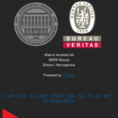
Matice hrvatske bb
88000 Mostar
Bosna i Hercegovina
Powered by
IT Odjel
SUM
APTF
ALU
FARF
FPMOZ
FSRE
FZS
FF
GF
MEF
PF
*RAZNI LINKOVI*