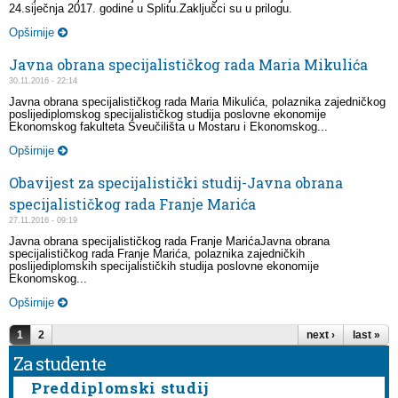
24.siječnja 2017. godine u Splitu.Zaključci su u prilogu.
Opširnije
Javna obrana specijalističkog rada Maria Mikulića
30.11.2016 - 22:14
Javna obrana specijalističkog rada Maria Mikulića, polaznika zajedničkog
poslijediplomskog specijalističkog studija poslovne ekonomije
Ekonomskog fakulteta Sveučilišta u Mostaru i Ekonomskog...
Opširnije
Obavijest za specijalistički studij-Javna obrana
specijalističkog rada Franje Marića
27.11.2016 - 09:19
Javna obrana specijalističkog rada Franje MarićaJavna obrana
specijalističkog rada Franje Marića, polaznika zajedničkih
poslijediplomskih specijalističkih studija poslovne ekonomije
Ekonomskog...
Opširnije
Pages
1
2
next ›
last »
Za studente
Preddiplomski studij