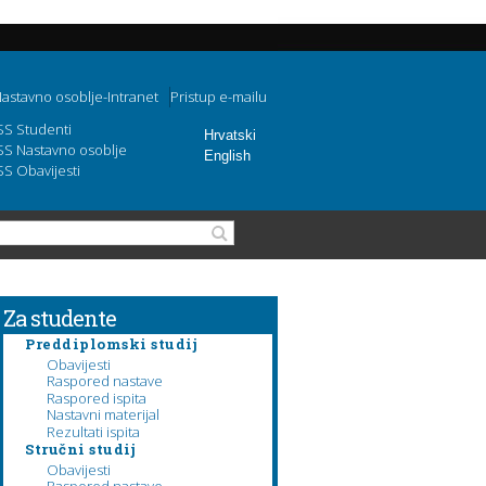
astavno osoblje-Intranet
Pristup e-mailu
SS Studenti
Hrvatski
SS Nastavno osoblje
English
SS Obavijesti
Obrazac pretraživanja
Pretraga
Za studente
Preddiplomski studij
Obavijesti
Raspored nastave
Raspored ispita
Nastavni materijal
Rezultati ispita
Stručni studij
Obavijesti