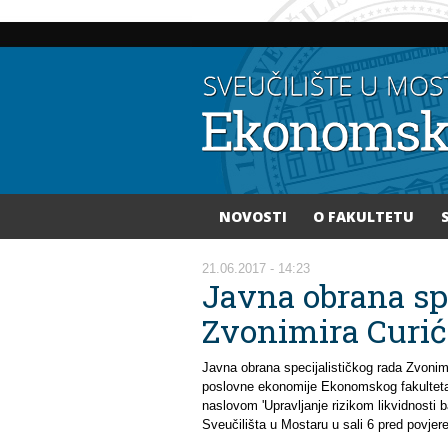
NOVOSTI
O FAKULTETU
Vi ste ovdje
21.06.2017 - 14:23
Javna obrana spe
Zvonimira Curić
Javna obrana specijalističkog rada Zvonimi
poslovne ekonomije Ekonomskog fakulteta 
naslovom 'Upravljanje rizikom likvidnosti
Sveučilišta u Mostaru u sali 6 pred povje