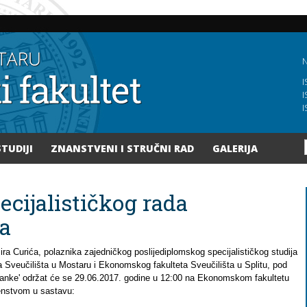
Skoči
na
glavni
sadržaj
N
I
I
I
STUDIJI
ZNANSTVENI I STRUČNI RAD
GALERIJA
cijalističkog rada
a
ra Curića, polaznika zajedničkog poslijediplomskog specijalističkog studija
Sveučilišta u Mostaru i Ekonomskog fakulteta Sveučilišta u Splitu, pod
 banke' održat će se 29.06.2017. godine u 12:00 na Ekonomskom fakultetu
renstvom u sastavu: