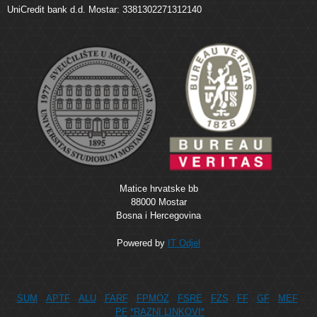
UniCredit bank d.d. Mostar: 3381302271312140
Matice hrvatske bb
88000 Mostar
Bosna i Hercegovina
Powered by
IT Odjel
SUM
APTF
ALU
FARF
FPMOZ
FSRE
FZS
FF
GF
MEF
PF
*RAZNI LINKOVI*