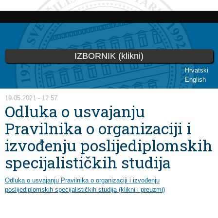
Skoči
na
glavni
sadržaj
IZBORNIK (klikni)
Hrvatski
English
Vi ste ovdje
19.05.2021 - 12:57
Odluka o usvajanju
Pravilnika o organizaciji i
izvođenju poslijediplomskih
specijalističkih studija
Odluka o usvajanju Pravilnika o organizaciji i izvođenju
poslijediplomskih specijalističkih studija (klikni i preuzmi)