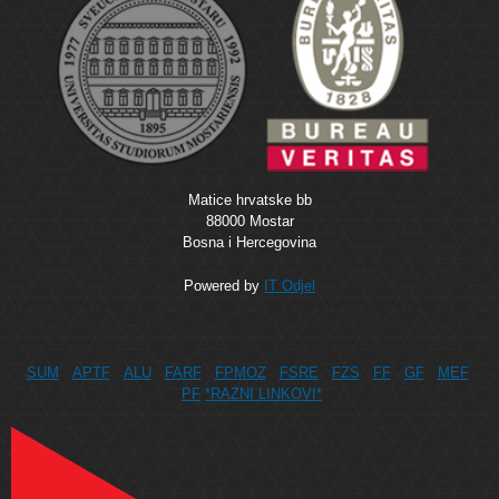
Matice hrvatske bb
88000 Mostar
Bosna i Hercegovina
Powered by
IT Odjel
SUM
APTF
ALU
FARF
FPMOZ
FSRE
FZS
FF
GF
MEF
PF
*RAZNI LINKOVI*