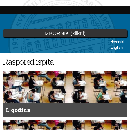
Skip to
main
content
IZBORNIK (klikni)
Hrvatski
English
You are here
Raspored ispita
I. godina