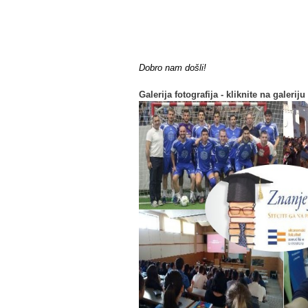
Dobro nam došli!
Galerija fotografija - kliknite na galeriju