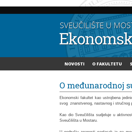
NOVOSTI
O FAKULTETU
Vi ste ovdje
O međunarodnoj s
Ekonomski fakultet kao ustrojbena jedin
svog znanstvenog, nastavnog i stručnog 
Kao dio Sveučilišta sudjeluje u aktivn
Sveučilišta u Mostaru.
U području znanosti naglasak je na međ