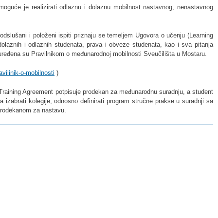
moguće je realizirati odlaznu i dolaznu mobilnost nastavnog, nenastavnog
dslušani i položeni ispiti priznaju se temeljem Ugovora o učenju (Learning
laznih i odlaznih studenata, prava i obveze studenata, kao i sva pitanja
ređena su Pravilnikom o međunarodnoj mobilnosti Sveučilišta u Mostaru.
ilinik-o-mobilnosti
)
Training Agreement potpisuje prodekan za međunarodnu suradnju, a student
 izabrati kolegije, odnosno definirati program stručne prakse u suradnji sa
prodekanom za nastavu.