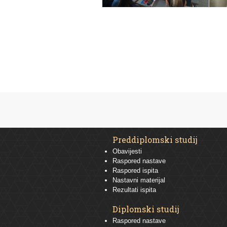
Preddiplomski studij
Obavijesti
Raspored nastave
Raspored ispita
Nastavni materijal
Rezultati ispita
Diplomski studij
Raspored nastave