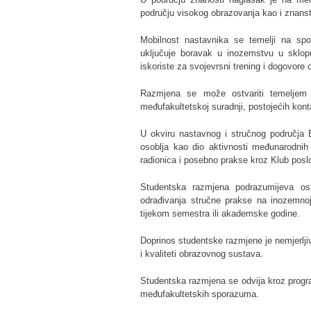
području visokog obrazovanja kao i znanst
Mobilnost nastavnika se temelji na spo
uključuje boravak u inozemstvu u sklopu
iskoriste za svojevrsni trening i dogovore
Razmjena se može ostvariti temeljem n
međufakultetskoj suradnji, postojećih kon
U okviru nastavnog i stručnog područja 
osoblja kao dio aktivnosti međunarodnih 
radionica i posebno prakse kroz Klub poslo
Studentska razmjena podrazumijeva ost
odrađivanja stručne prakse na inozemnoj u
tijekom semestra ili akademske godine.
Doprinos studentske razmjene je nemjerl
i kvaliteti obrazovnog sustava.
Studentska razmjena se odvija kroz prog
međufakultetskih sporazuma.