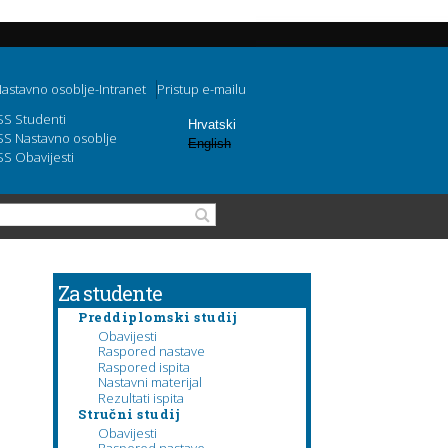
astavno osoblje-Intranet
Pristup e-mailu
SS Studenti
Hrvatski
SS Nastavno osoblje
English
SS Obavijesti
Obrazac pretraživanja
Pretraga
Za studente
Preddiplomski studij
Obavijesti
Raspored nastave
Raspored ispita
Nastavni materijal
Rezultati ispita
Stručni studij
Obavijesti