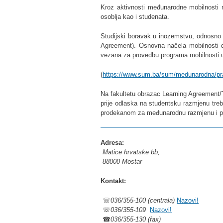
Kroz aktivnosti međunarodne mobilnosti 
osoblja kao i studenata.
Studijski boravak u inozemstvu, odnosno o
Agreement). Osnovna načela mobilnosti do
vezana za provedbu programa mobilnosti u
(
https://www.sum.ba/sum/medunarodna/prav
Na fakultetu obrazac Learning Agreement/
prije odlaska na studentsku razmjenu treba
prodekanom za međunarodnu razmjenu i 
Adresa:
Matice hrvatske bb,
88000 Mostar
Kontakt:
☏
036/355-100 (centrala)
Nazovi!
☏
036/355-109
Nazovi!
☎
036/355-130 (fax)