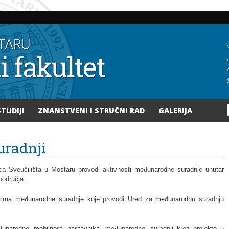
Skoči
na
glavni
sadržaj
N
I
I
I
STUDIJI
ZNANSTVENI I STRUČNI RAD
GALERIJA
uradnji
ica Sveučilišta u Mostaru provodi aktivnosti međunarodne suradnje unutar
područja.
ostima međunarodne suradnje koje provodi Ured za međunarodnu suradnju
unarodnoj mobilnosti nastavnika, međunarodnoj suradnji kroz projekte u