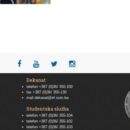
Dekanat
telefon +387 (0)36/ 355-100
fax +387 (0)36/ 355-130
mail
dekanat@ef.sum.ba
Studentska služba
telefon
+387 (0)36/ 355-104
telefon
+387 (0)36/ 355-102
telefon
+387 (0)36/ 355-103