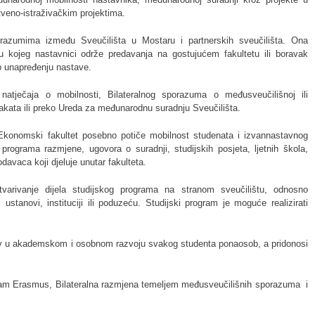
veno-istraživačkim projektima.
razumima između Sveučilišta u Mostaru i partnerskih sveučilišta. Ona
 kojeg nastavnici održe predavanja na gostujućem fakultetu ili boravak
 o unapređenju nastave.
atječaja o mobilnosti, Bilateralnog sporazuma o međusveučilišnoj ili
takata ili preko Ureda za međunarodnu suradnju Sveučilišta.
Ekonomski fakultet posebno potiče mobilnost studenata i izvannastavnog
programa razmjene, ugovora o suradnji, studijskih posjeta, ljetnih škola,
davaca koji djeluje unutar fakulteta.
varivanje dijela studijskog programa na stranom sveučilištu, odnosno
stanovi, instituciji ili poduzeću. Studijski program je moguće realizirati
jiv u akademskom i osobnom razvoju svakog studenta ponaosob, a pridonosi
ram Erasmus, Bilateralna razmjena temeljem međusveučilišnih sporazuma i