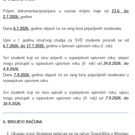
Prijem dokumentacije/prijave u sustav eUpisi traje od
23.6. do
2.7.2026.
godine.
Dana
6.7.2026.
godine objavit će se rang lista prijavljenih studenata.
Upis u I. godinu stručnog studija za SVE studente provodi se od
6.7.2026. do 17.7.2026.
godine u ljetnom upisnom roku
(I
. rok)
.
Svi studenti koji se nisu prijavili u srpanjskom upisnom roku, prijavi
mogu pristupiti u rujanskom upisnom roku
(I
I. rok) od
24.8.2026. do
4.9.2026.
Dana
7.9.2026.
godine objavit će se rang lista prijavljenih studenata u
srpanjskom upisnom roku.
Svi studenti koji se nisu upisali u srpanjskom upisnom roku, upisu
mogu pristupiti u rujanskom upisnom roku
(I
I. rok) od
7.9.2026. do
18.9.2026.
6. BROJEVI RAČUNA
1. Ukupan iznos školarina uplaćuje se na račun Sveučilišta u Mostaru