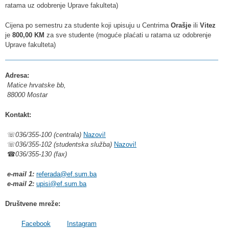
ratama uz odobrenje Uprave fakulteta)
Cijena po semestru za studente koji upisuju u Centrima
Orašje
ili
Vitez
je
800,00 KM
za sve studente (moguće plaćati u ratama uz odobrenje
Uprave fakulteta)
Adresa:
Matice hrvatske bb,
88000 Mostar
Kontakt:
☏
036/355-100 (centrala)
Nazovi!
☏
036/355-102 (studentska služba)
Nazovi!
☎
036/355-130 (fax)
e-mail 1:
referada@ef.sum.ba
e-mail 2:
upisi@ef.sum.ba
Društvene mreže:
Facebook
Instagram