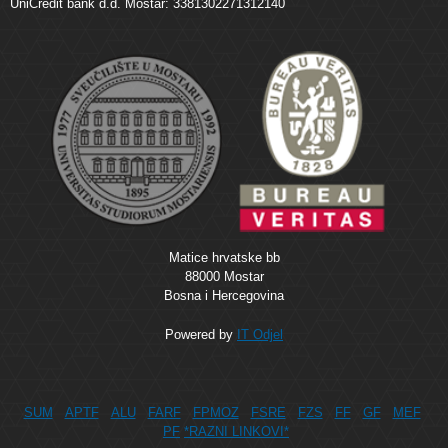
UniCredit bank d.d. Mostar: 3381302271312140
Matice hrvatske bb
88000 Mostar
Bosna i Hercegovina
Powered by
IT Odjel
SUM
APTF
ALU
FARF
FPMOZ
FSRE
FZS
FF
GF
MEF
PF
*RAZNI LINKOVI*