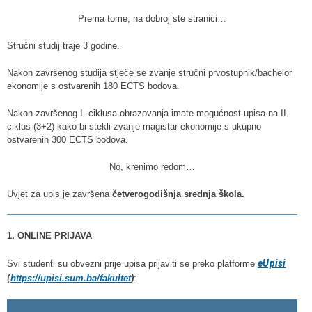
Prema tome, na dobroj ste stranici…
Stručni studij traje 3 godine.
Nakon završenog studija stječe se zvanje stručni prvostupnik/bachelor
ekonomije s ostvarenih 180 ECTS bodova.
Nakon završenog I. ciklusa obrazovanja imate mogućnost upisa na II.
ciklus (3+2) kako bi stekli zvanje magistar ekonomije s ukupno
ostvarenih 300 ECTS bodova.
No, krenimo redom…
Uvjet za upis je završena
četverogodišnja srednja škola.
1. ONLINE PRIJAVA
eUpisi
Svi studenti su obvezni prije upisa prijaviti se preko platforme
(
https://upisi.sum.ba/fakultet
)
: