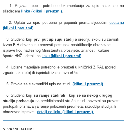
1. Prijava i popis potrebne dokumentacije za upis nalazi se na
sljedećem
linku (klikni i preuzmi)
.
2. Uplatu za upis potrebno je popuniti prema sljedećim
uputama
(klikni i preuzmi)
.
3. Studenti
koji prvi put upisuju studij
a srednju školu su završili
izvan BiH obvezni su provesti postupak nostrifikacije obrazovne
isprave kod nadležnog Ministarstva prosvjete, znanosti, kulture i
športa HNŽ - detalji na
linku
(klikni i preuzmi)
.
4. Upisne materijale potrebno je preuzeti u knjižnici ZIRAL (pored
zgrade fakulteta) ili isprintati iz sustava eUpisi.
5. Privola za elektronički upis na studij
(klikni i preuzmi)
.
6.
Studenti
koji su ranije studirali i koji se sa nekog drugog
studija prebacuju
na preddiplomski stručni studij obvezni su provesti
postupak
priznavanja ranije položenih predmeta, razdoblja studija ili
obrazovne isprave
-
detalji na linku
(klikni i preuzmi)
.
5. VAŽNI DATUMI