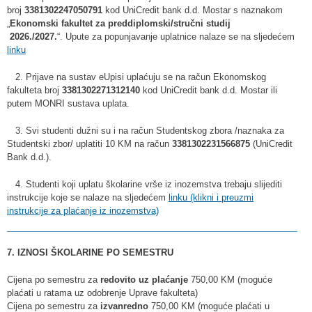
broj
3381302247050791
kod UniCredit bank d.d. Mostar s naznakom
„
Ekonomski fakultet za preddiplomski/stručni studij
2026./2027.
“. Upute za popunjavanje uplatnice nalaze se na sljedećem
linku
2. Prijave na sustav eUpisi uplaćuju se na račun Ekonomskog
fakulteta broj
3381302271312140
kod UniCredit bank d.d. Mostar ili
putem MONRI sustava uplata.
3. Svi studenti dužni su i na račun Studentskog zbora /naznaka za
Studentski zbor/ uplatiti 10 KM na račun
3381302231566875
(UniCredit
Bank d.d.).
4. Studenti koji uplatu školarine vrše iz inozemstva trebaju slijediti
instrukcije koje se nalaze na sljedećem
linku (klikni i preuzmi
instrukcije za plaćanje iz inozemstva)
7. IZNOSI ŠKOLARINE PO SEMESTRU
Cijena po semestru za
redovito uz plaćanje
750,00 KM (moguće
plaćati u ratama uz odobrenje Uprave fakulteta)
Cijena po semestru za
izvanredno
750,00 KM (moguće plaćati u