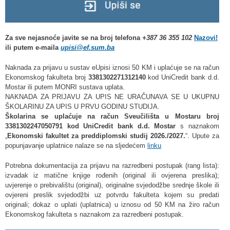
Za sve nejasnoće javite se na broj telefona
+387 36 355 102
Nazovi!
ili putem e-maila
upisi@ef.sum.ba
Naknada za prijavu u sustav eUpisi iznosi 50 KM i uplaćuje se na
račun
Ekonomskog fakulteta broj
3381302271312140
kod UniCredit bank d.d.
Mostar ili putem MONRI sustava uplata.
NAKNADA ZA PRIJAVU ZA UPIS NE URAČUNAVA SE U UKUPNU
ŠKOLARINU ZA UPIS U PRVU GODINU STUDIJA.
Školarina
se
uplaćuje na račun Sveučilišta u Mostaru broj
3381302247050791 kod UniCredit bank d.d. Mostar
s naznakom
„
Ekonomski fakultet za preddiplomski studij 2026./2027.
“. Upute za
popunjavanje uplatnice nalaze se na sljedećem
linku
Potrebna dokumentacija za prijavu na razredbeni postupak (rang lista):
izvadak iz matične knjige rođenih (original ili ovjerena preslika);
uvjerenje o prebivalištu (original), originalne svjedodžbe srednje škole ili
ovjereni preslik svjedodžbi uz potvrdu fakulteta kojem su predati
originali; dokaz o uplati (uplatnica) u iznosu od 50 KM na žiro račun
Ekonomskog fakulteta s naznakom za razredbeni postupak.