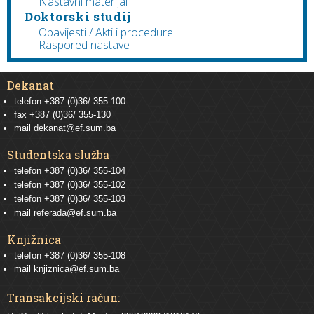
Nastavni materijal
Doktorski studij
Obavijesti / Akti i procedure
Raspored nastave
Dekanat
telefon +387 (0)36/ 355-100
fax +387 (0)36/ 355-130
mail
dekanat@ef.sum.ba
Studentska služba
telefon
+387 (0)36/ 355-104
telefon
+387 (0)36/ 355-102
telefon
+387 (0)36/ 355-103
mail
referada@ef.sum.ba
Knjižnica
telefon +387 (0)36/ 355-108
mail
knjiznica@ef.sum.ba
Transakcijski račun: