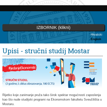
Skoči
na
glavni
sadržaj
IZBORNIK (klikni)
Hrvatski
English
Vi ste ovdje
Upisi - stručni studij Mostar
Rijetko koje zanimanje pruža tako širok spektar mogućnosti zaposlenja
kao što nude studijski programi na Ekonomskom fakultetu Sveučilišta u
Mostaru.