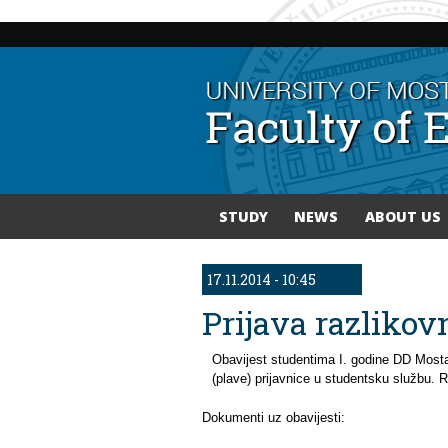
STUDY
NEWS
ABOUT US
You are here
17.11.2014 - 10:45
Prijava razlikov
Obavijest studentima I. godine DD Mostar,
(plave) prijavnice u studentsku službu. R
Dokumenti uz obavijesti: