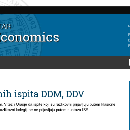
Skip to
main
content
N
I
I
I
nih ispita DDM, DDV
 Vitez i Orašje da ispite koji su razlikovni prijavljuju putem klasične
azlikovni kolegiji se ne prijavljuju putem sustava ISS.