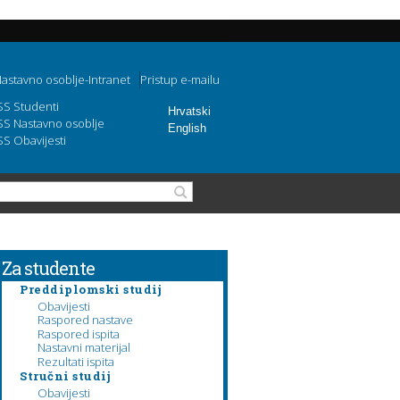
astavno osoblje-Intranet
Pristup e-mailu
SS Studenti
Hrvatski
SS Nastavno osoblje
English
SS Obavijesti
Search form
Search
Za studente
Preddiplomski studij
Obavijesti
Raspored nastave
Raspored ispita
Nastavni materijal
Rezultati ispita
Stručni studij
Obavijesti