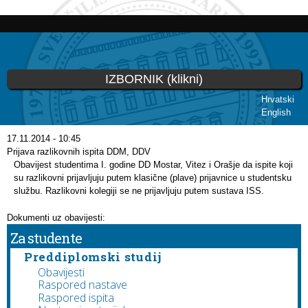
Skoči
na
glavni
sadržaj
IZBORNIK (klikni)
Hrvatski
English
Vi ste ovdje
17.11.2014 - 10:45
Prijava razlikovnih ispita DDM, DDV
Obavijest studentima I. godine DD Mostar, Vitez i Orašje da ispite koji
su razlikovni prijavljuju putem klasične (plave) prijavnice u studentsku
službu. Razlikovni kolegiji se ne prijavljuju putem sustava ISS.
Dokumenti uz obavijesti:
Za studente
Preddiplomski studij
Obavijesti
Raspored nastave
Raspored ispita