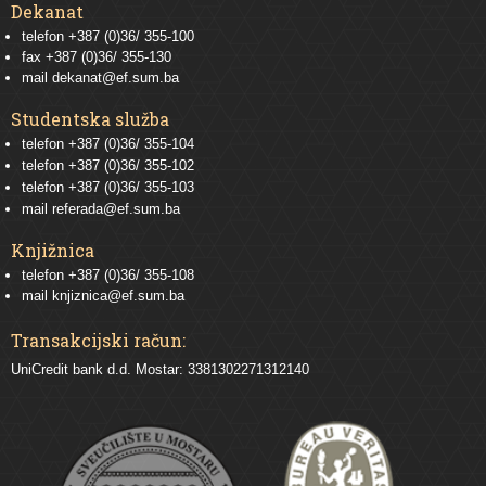
Dekanat
telefon +387 (0)36/ 355-100
fax +387 (0)36/ 355-130
mail
dekanat@ef.sum.ba
Studentska služba
telefon
+387 (0)36/ 355-104
telefon
+387 (0)36/ 355-102
telefon
+387 (0)36/ 355-103
mail
referada@ef.sum.ba
Knjižnica
telefon +387 (0)36/ 355-108
mail
knjiznica@ef.sum.ba
Transakcijski račun:
UniCredit bank d.d. Mostar: 3381302271312140