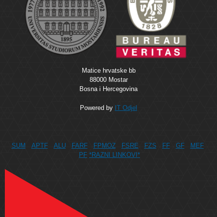
Matice hrvatske bb
88000 Mostar
Bosna i Hercegovina
Powered by
IT Odjel
SUM
APTF
ALU
FARF
FPMOZ
FSRE
FZS
FF
GF
MEF
PF
*RAZNI LINKOVI*