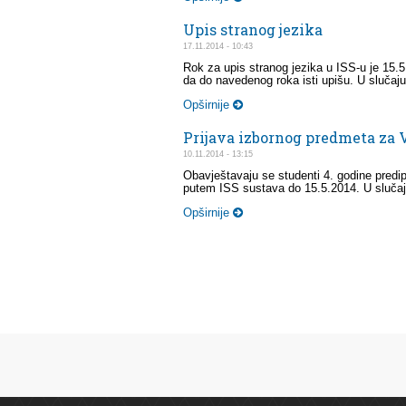
Upis stranog jezika
17.11.2014 - 10:43
Rok za upis stranog jezika u ISS-u je 15.
da do navedenog roka isti upišu. U slučaju 
Opširnije
Prijava izbornog predmeta za 
10.11.2014 - 13:15
Obavještavaju se studenti 4. godine predi
putem ISS sustava do 15.5.2014. U slučaju
Opširnije