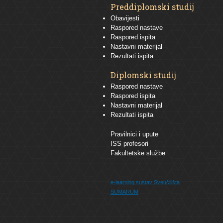
Preddiplomski studij
Obavijesti
Raspored nastave
Raspored ispita
Nastavni materijal
Rezultati ispita
Diplomski studij
Raspored nastave
Raspored ispita
Nastavni materijal
Rezultati ispita
Pravilnici i upute
ISS profesori
Fakultetske službe
e-learning sustav
Sveučilišta
SUMARUM