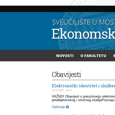
NOVOSTI
O FAKULTETU
Vi ste ovdje
Obavijesti
Elektronički identitet i službe
20.10.2021 - 16:12
VAŽNO! Obavijest o preuzimanju elektronič
preddiplomskog i stručnog studijaPozivaju
Opširnije