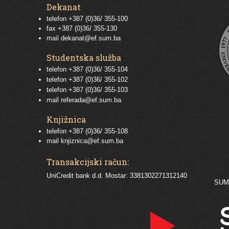
Dekanat
telefon +387 (0)36/ 355-100
fax +387 (0)36/ 355-130
mail
dekanat@ef.sum.ba
Studentska služba
telefon
+387 (0)36/ 355-104
telefon
+387 (0)36/ 355-102
telefon
+387 (0)36/ 355-103
mail
referada@ef.sum.ba
Knjižnica
telefon +387 (0)36/ 355-108
mail
knjiznica@ef.sum.ba
Transakcijski račun:
UniCredit bank d.d. Mostar: 3381302271312140
SU