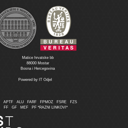
Matice hrvatske bb
88000 Mostar
Bosna i Hercegovina
Powered by
IT Odjel
M
APTF
ALU
FARF
FPMOZ
FSRE
FZS
FF
GF
MEF
PF
*RAZNI LINKOVI*