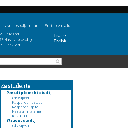
astavno osoblje-Intranet
Pristup e-mailu
SS Studenti
Hrvatski
SS Nastavno osoblje
English
SS Obavijesti
Obrazac pretraživanja
Pretraga
Za studente
Preddiplomski studij
Obavijesti
Raspored nastave
Raspored ispita
Nastavni materijal
Rezultati ispita
Stručni studij
Obavijesti