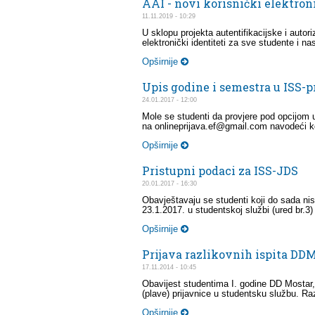
AAI - novi korisnički elektron
11.11.2019 - 10:29
U sklopu projekta autentifikacijske i autori
elektronički identiteti za sve studente i na
Opširnije
Upis godine i semestra u ISS-pr
24.01.2017 - 12:00
Mole se studenti da provjere pod opcijom u
na onlineprijava.ef@gmail.com navodeći kol
Opširnije
Pristupni podaci za ISS-JDS
20.01.2017 - 16:30
Obavještavaju se studenti koji do sada nis
23.1.2017. u studentskoj službi (ured br.3
Opširnije
Prijava razlikovnih ispita DD
17.11.2014 - 10:45
Obavijest studentima I. godine DD Mostar, V
(plave) prijavnice u studentsku službu. Razli
Opširnije