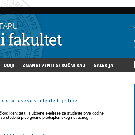
Skoči
na
glavni
sadržaj
N
I
I
I
STUDIJI
ZNANSTVENI I STRUČNI RAD
GALERIJA
ne e-adrese za studente I. godine
kog identiteta i službene e-adrese za studente prve godine
 se studenti prve godine preddiplomskog i stručnog...