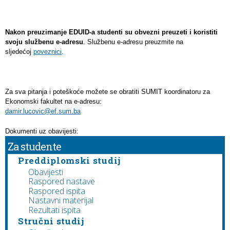
Nakon preuzimanje EDUID-a studenti su obvezni preuzeti i koristiti
svoju službenu e-adresu
. Službenu e-adresu preuzmite na
sljedećoj
poveznici
.
Za sva pitanja i poteškoće možete se obratiti SUMIT koordinatoru za
Ekonomski fakultet na e-adresu:
damir.lucovic@ef.sum.ba
Dokumenti uz obavijesti:
Za studente
Preddiplomski studij
Obavijesti
Raspored nastave
Raspored ispita
Nastavni materijal
Rezultati ispita
Stručni studij