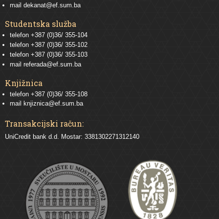
mail
dekanat@ef.sum.ba
Studentska služba
telefon
+387 (0)36/ 355-104
telefon
+387 (0)36/ 355-102
telefon
+387 (0)36/ 355-103
mail
referada@ef.sum.ba
Knjižnica
telefon +387 (0)36/ 355-108
mail
knjiznica@ef.sum.ba
Transakcijski račun:
UniCredit bank d.d. Mostar: 3381302271312140