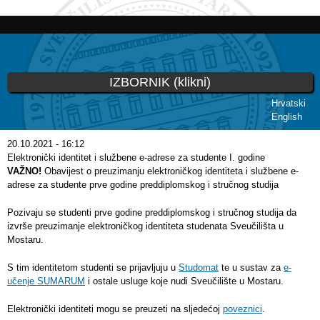
Skoči
na
glavni
sadržaj
IZBORNIK (klikni)
Hrvatski
English
Vi ste ovdje
20.10.2021 - 16:12
Elektronički identitet i službene e-adrese za studente I. godine
VAŽNO!
Obavijest o preuzimanju elektroničkog identiteta i službene e-
adrese za studente prve godine preddiplomskog i stručnog studija
Pozivaju se studenti prve godine preddiplomskog i stručnog studija da
izvrše preuzimanje elektroničkog identiteta studenata Sveučilišta u
Mostaru.
S tim identitetom studenti se prijavljuju u
Studomat
te u sustav za
e-
učenje SUMARUM
i ostale usluge koje nudi Sveučilište u Mostaru.
Elektronički identiteti mogu se preuzeti na sljedećoj
poveznici
.