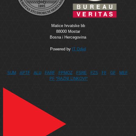
Matice hrvatske bb
88000 Mostar
Bosna i Hercegovina
Powered by
IT Odjel
SUM
APTF
ALU
FARF
FPMOZ
FSRE
FZS
FF
GF
MEF
PF
*RAZNI LINKOVI*