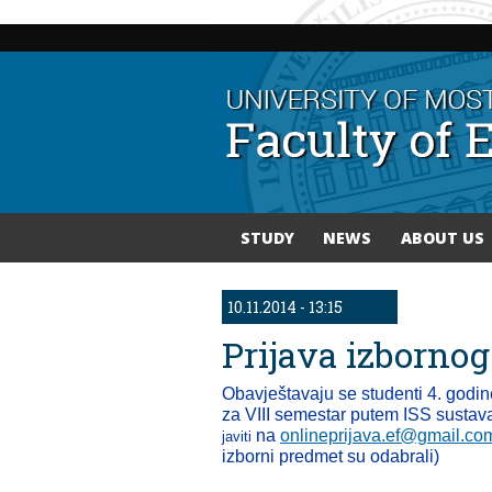
STUDY
NEWS
ABOUT US
You are here
10.11.2014 - 13:15
Prijava izbornog
Obavještavaju se studenti 4. godin
za VIII semestar putem ISS susta
na
onlineprijava.ef@gmail.co
javiti
izborni predmet su odabrali)