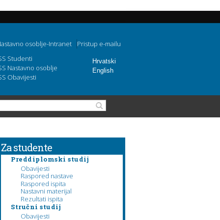
astavno osoblje-Intranet
Pristup e-mailu
SS Studenti
Hrvatski
SS Nastavno osoblje
English
SS Obavijesti
Search form
Search
Za studente
Preddiplomski studij
Obavijesti
Raspored nastave
Raspored ispita
Nastavni materijal
Rezultati ispita
Stručni studij
Obavijesti