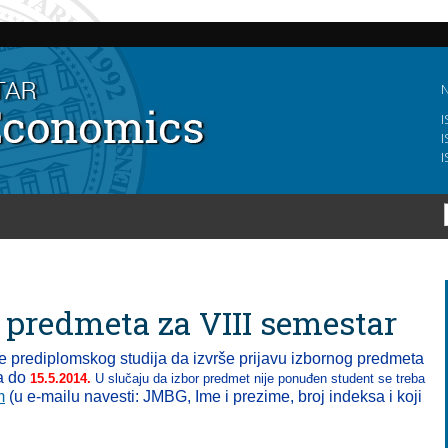
Skip to
main
content
N
I
I
I
 predmeta za VIII semestar
e prediplomskog studija da izvrše prijavu izbornog predmeta
va do
15.5.2014.
U slučaju da izbor predmet nije ponuđen student se treba
m
(u e-mailu navesti:
JMBG,
I
me i prezime, broj indeksa i koji