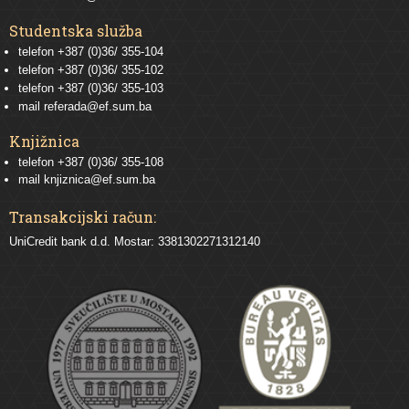
Studentska služba
telefon
+387 (0)36/ 355-104
telefon
+387 (0)36/ 355-102
telefon
+387 (0)36/ 355-103
mail
referada@ef.sum.ba
Knjižnica
telefon +387 (0)36/ 355-108
mail
knjiznica@ef.sum.ba
Transakcijski račun:
UniCredit bank d.d. Mostar: 3381302271312140