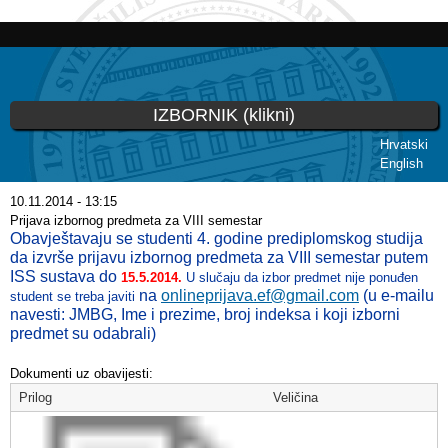
Skoči
na
glavni
sadržaj
IZBORNIK (klikni)
Hrvatski
English
Vi ste ovdje
10.11.2014 - 13:15
Prijava izbornog predmeta za VIII semestar
Obavještavaju se studenti 4. godine prediplomskog studija
da izvrše prijavu izbornog predmeta za VIII semestar putem
ISS sustava do
15.5.2014.
U slučaju da izbor predmet nije ponuđen
na
onlineprijava.ef@gmail.com
(u e-mailu
student se treba javiti
navesti:
JMBG,
I
me i prezime, broj indeksa i koji izborni
predmet su odabrali)
Dokumenti uz obavijesti:
Prilog
Veličina