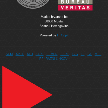
Matice hrvatske bb
88000 Mostar
Bosna i Hercegovina
Powered by
IT Odjel
SUM
APTF
ALU
FARF
FPMOZ
FSRE
FZS
FF
GF
MEF
PF
*RAZNI LINKOVI*