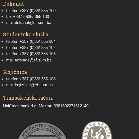
Dekanat
telefon +387 (0)36/ 355-100
fax +387 (0)36/ 355-130
mail
dekanat@ef.sum.ba
Studentska služba
telefon
+387 (0)36/ 355-104
telefon
+387 (0)36/ 355-102
telefon
+387 (0)36/ 355-103
mail
referada@ef.sum.ba
Knjižnica
telefon +387 (0)36/ 355-108
mail
knjiznica@ef.sum.ba
Transakcijski račun:
UniCredit bank d.d. Mostar: 3381302271312140