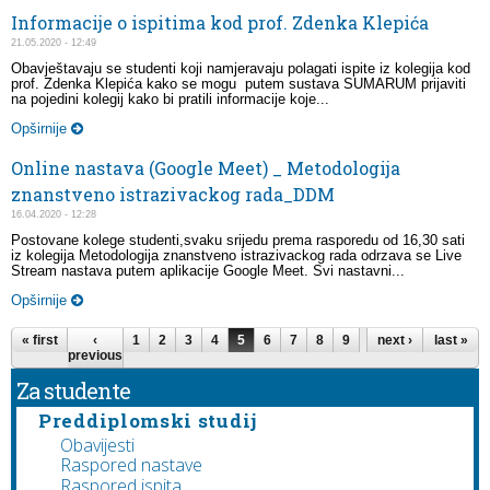
Informacije o ispitima kod prof. Zdenka Klepića
21.05.2020 - 12:49
Obavještavaju se studenti koji namjeravaju polagati ispite iz kolegija kod
prof. Zdenka Klepića kako se mogu putem sustava SUMARUM prijaviti
na pojedini kolegij kako bi pratili informacije koje...
Opširnije
Online nastava (Google Meet) _ Metodologija
znanstveno istrazivackog rada_DDM
16.04.2020 - 12:28
Postovane kolege studenti,svaku srijedu prema rasporedu od 16,30 sati
iz kolegija Metodologija znanstveno istrazivackog rada odrzava se Live
Stream nastava putem aplikacije Google Meet. Svi nastavni...
Opširnije
Pages
« first
‹
1
2
3
4
5
6
7
8
9
…
next ›
last »
previous
Za studente
Preddiplomski studij
Obavijesti
Raspored nastave
Raspored ispita