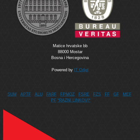
Matice hrvatske bb
88000 Mostar
Bosna i Hercegovina
Powered by
IT Odjel
SUM
APTF
ALU
FARF
FPMOZ
FSRE
FZS
FF
GF
MEF
PF
*RAZNI LINKOVI*