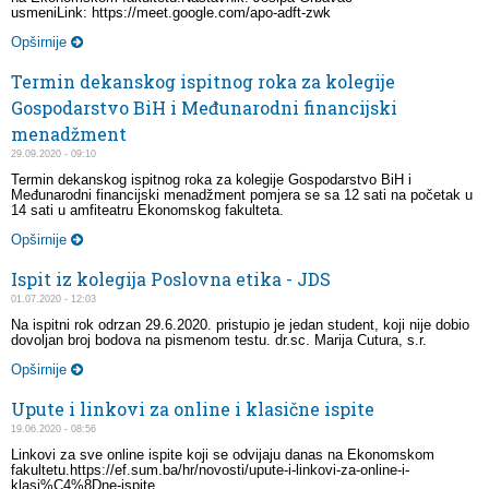
usmeniLink: https://meet.google.com/apo-adft-zwk
Opširnije
Termin dekanskog ispitnog roka za kolegije
Gospodarstvo BiH i Međunarodni financijski
menadžment
29.09.2020 - 09:10
Termin dekanskog ispitnog roka za kolegije Gospodarstvo BiH i
Međunarodni financijski menadžment pomjera se sa 12 sati na početak u
14 sati u amfiteatru Ekonomskog fakulteta.
Opširnije
Ispit iz kolegija Poslovna etika - JDS
01.07.2020 - 12:03
Na ispitni rok odrzan 29.6.2020. pristupio je jedan student, koji nije dobio
dovoljan broj bodova na pismenom testu. dr.sc. Marija Cutura, s.r.
Opširnije
Upute i linkovi za online i klasične ispite
19.06.2020 - 08:56
Linkovi za sve online ispite koji se odvijaju danas na Ekonomskom
fakultetu.https://ef.sum.ba/hr/novosti/upute-i-linkovi-za-online-i-
klasi%C4%8Dne-ispite