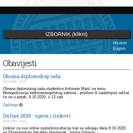
Skip to
main
content
IZBORNIK (klikni)
Hrvatski
English
You are here
Obavijesti
Obrana diplomskog rada
08.10.2020 - 12:27
Obrana diplomskog rada studentice Antonele Marić na temu
Monopolizacija elektroenergetskog sektora - prošlost ili sadašnjost održat
će se u petak, 9.10.2020. u 13 sati. ...
Opširnije
Online 2020 - upute i linkovi
06.10.2020 - 11:14
Linkovi za sve online ispite/konzultacije koji se odvijaju dana 8.10.2020.
na Ekonomskom fakultetu.Nastavnik: Josipa Grbavac -