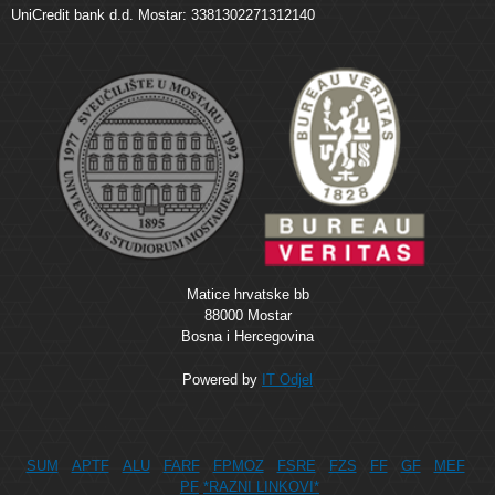
UniCredit bank d.d. Mostar: 3381302271312140
Matice hrvatske bb
88000 Mostar
Bosna i Hercegovina
Powered by
IT Odjel
SUM
APTF
ALU
FARF
FPMOZ
FSRE
FZS
FF
GF
MEF
PF
*RAZNI LINKOVI*