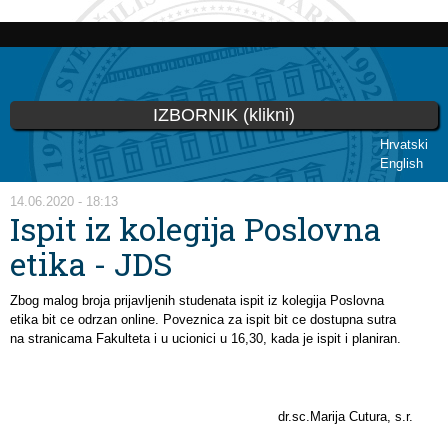
Skoči
na
glavni
sadržaj
IZBORNIK (klikni)
Hrvatski
English
Vi ste ovdje
14.06.2020 - 18:13
Ispit iz kolegija Poslovna
etika - JDS
Zbog malog broja prijavljenih studenata ispit iz kolegija Poslovna
etika bit ce odrzan online. Poveznica za ispit bit ce dostupna sutra
na stranicama Fakulteta i u ucionici u 16,30, kada je ispit i planiran.
dr.sc.Marija Cutura, s.r.