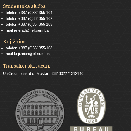
Studentska služba
telefon
+387 (0)36/ 355-104
telefon
+387 (0)36/ 355-102
telefon
+387 (0)36/ 355-103
mail
referada@ef.sum.ba
Knjižnica
telefon +387 (0)36/ 355-108
mail
knjiznica@ef.sum.ba
Transakcijski račun:
UniCredit bank d.d. Mostar: 3381302271312140