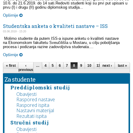
10.6. do 21.6.2019. do 14 sati.Redoviti studenti koji su prvi put upisani u
prvu (I) i drugu (II) godinu diplomskog studija...
Opširnije
Studentska anketa o kvaliteti nastave – ISS
03.06.2019 - 15:20
Molimo studente da putem ISS-a ispune anketu o kvaliteti nastave
na Ekonomskom fakultetu Sveučilišta u Mostaru, u cilju poboljšanja
procesa i podizanja razine zadovoljstva studenata....
Opširnije
Pages
« first
‹
…
4
5
6
7
8
9
10
11
next ›
12
…
last »
previous
Za studente
Preddiplomski studij
Obavijesti
Raspored nastave
Raspored ispita
Nastavni materijal
Rezultati ispita
Stručni studij
Obavijesti