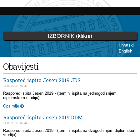
Skip to
main
content
IZBORNIK (klikni)
Hrvatski
English
You are here
Obavijesti
Raspored ispita Jesen 2019 JDS
14.08.2019 - 07:47
Raspored ispita Jesen 2019 - (termini ispita na jednogodišnjem
diplomskom studiju)
Opširnije
Raspored ispita Jesen 2019 DDM
14.08.2019 - 07:44
Raspored ispita Jesen 2019 - (termini ispita na dvogodišnjem diplomskom
studiju)