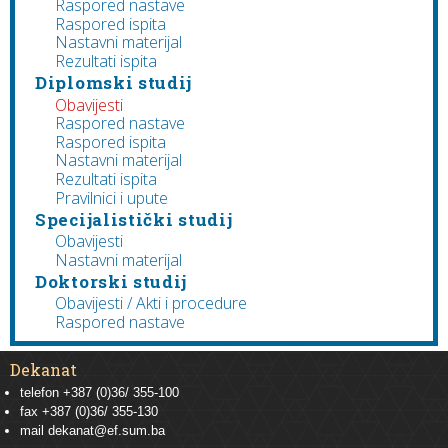
Raspored nastave
Raspored ispita
Nastavni materijal
Rezultati ispita
Diplomski studij
Obavijesti
Raspored nastave
Raspored ispita
Nastavni materijal
Rezultati ispita
Pravilnici i upute
Specijalistički studij
Obavijesti
Nastavni materijal
Doktorski studij
Obavijesti / Akti i procedure
Raspored nastave
Dekanat
telefon +387 (0)36/ 355-100
fax +387 (0)36/ 355-130
mail
dekanat@ef.sum.ba