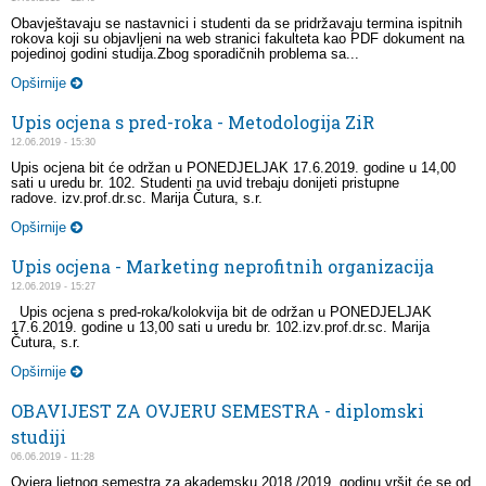
Obavještavaju se nastavnici i studenti da se pridržavaju termina ispitnih
rokova koji su objavljeni na web stranici fakulteta kao PDF dokument na
pojedinoj godini studija.Zbog sporadičnih problema sa...
Opširnije
Upis ocjena s pred-roka - Metodologija ZiR
12.06.2019 - 15:30
Upis ocjena bit će održan u PONEDJELJAK 17.6.2019. godine u 14,00
sati u uredu br. 102. Studenti na uvid trebaju donijeti pristupne
radove. izv.prof.dr.sc. Marija Čutura, s.r.
Opširnije
Upis ocjena - Marketing neprofitnih organizacija
12.06.2019 - 15:27
Upis ocjena s pred-roka/kolokvija bit de održan u PONEDJELJAK
17.6.2019. godine u 13,00 sati u uredu br. 102.izv.prof.dr.sc. Marija
Čutura, s.r.
Opširnije
OBAVIJEST ZA OVJERU SEMESTRA - diplomski
studiji
06.06.2019 - 11:28
Ovjera ljetnog semestra za akademsku 2018./2019. godinu vršit će se od