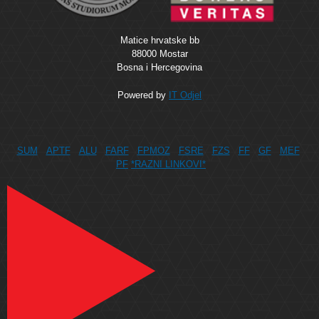
Matice hrvatske bb
88000 Mostar
Bosna i Hercegovina
Powered by
IT Odjel
SUM
APTF
ALU
FARF
FPMOZ
FSRE
FZS
FF
GF
MEF
PF
*RAZNI LINKOVI*