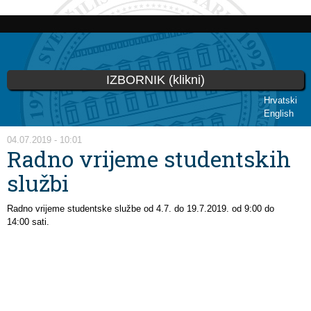
Skoči
na
glavni
sadržaj
IZBORNIK (klikni)
Hrvatski
English
Vi ste ovdje
04.07.2019 - 10:01
Radno vrijeme studentskih
službi
Radno vrijeme studentske službe od 4.7. do 19.7.2019. od 9:00 do
14:00 sati.