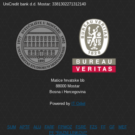
UniCredit bank d.d. Mostar: 3381302271312140
Matice hrvatske bb
88000 Mostar
Bosna i Hercegovina
Powered by
IT Odjel
SUM
APTF
ALU
FARF
FPMOZ
FSRE
FZS
FF
GF
MEF
PF
*RAZNI LINKOVI*