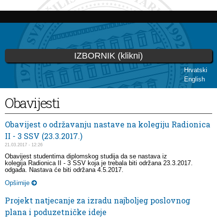
Skoči
na
glavni
sadržaj
IZBORNIK (klikni)
Hrvatski
English
Vi ste ovdje
Obavijesti
Obavijest o održavanju nastave na kolegiju Radionica
II - 3 SSV (23.3.2017.)
21.03.2017 - 12:26
Obavijest studentima diplomskog studija da se nastava iz
kolegija Radionica II - 3 SSV koja je trebala biti održana 23.3.2017.
odgađa. Nastava će biti održana 4.5.2017.
Opširnije
Projekt natjecanje za izradu najboljeg poslovnog
plana i poduzetničke ideje