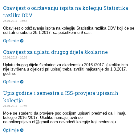
Obavijest o održavanju ispita na kolegiju Statistika
razlika DDV
25.01.2017 - 15:57
Obavijest o održavanju ispita na kolegiju Statistika razlika DDV koji će se
održati u subotu 28.1.2017. sa početkom u 9 sati.
Opširnije
Obavijest za uplatu drugog dijela školarine
25.01.2017 - 10:39
Uplatu drugog dijela školarine za akademsku 2016./2017. (ukoliko ista
nije izvršena u cijelosti pri upisu) treba izvršiti najkasnije do 1.3.2017.
godine.
Opširnije
Upis godine i semestra u ISS-provjera upisanih
kolegija
24.01.2017 - 11:59
Mole se studenti da provjere pod opcijom upisani predmeti da li imaju
kolegije 2016./2017. Ukoliko nemaju javiti se
na onlineprijava.ef@gmail.com navodeći kolegije koji nedostaju.
Opširnije