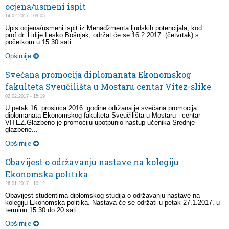
ocjena/usmeni ispit
14.02.2017 - 09:05
Upis ocjena/usmeni ispit iz Menadžmenta ljudskih potencijala, kod
prof.dr. Lidije Lesko Bošnjak, održat će se 16.2.2017. (četvrtak) s
početkom u 15:30 sati.
Opširnije
Svečana promocija diplomanata Ekonomskog
fakulteta Sveučilišta u Mostaru centar Vitez-slike
02.02.2017 - 15:19
U petak 16. prosinca 2016. godine održana je svečana promocija
diplomanata Ekonomskog fakulteta Sveučilišta u Mostaru - centar
VITEZ.Glazbeno je promociju upotpunio nastup učenika Srednje
glazbene...
Opširnije
Obavijest o održavanju nastave na kolegiju
Ekonomska politika
26.01.2017 - 10:12
Obavijest studentima diplomskog studija o održavanju nastave na
kolegiju Ekonomska politika. Nastava će se održati u petak 27.1.2017. u
terminu 15:30 do 20 sati.
Opširnije