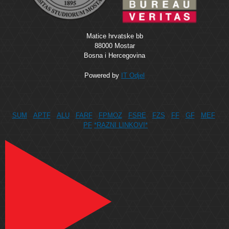
Matice hrvatske bb
88000 Mostar
Bosna i Hercegovina
Powered by
IT Odjel
SUM
APTF
ALU
FARF
FPMOZ
FSRE
FZS
FF
GF
MEF
PF
*RAZNI LINKOVI*