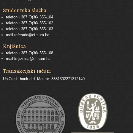
Studentska služba
telefon
+387 (0)36/ 355-104
telefon
+387 (0)36/ 355-102
telefon
+387 (0)36/ 355-103
mail
referada@ef.sum.ba
Knjižnica
telefon +387 (0)36/ 355-108
mail
knjiznica@ef.sum.ba
Transakcijski račun:
UniCredit bank d.d. Mostar: 3381302271312140