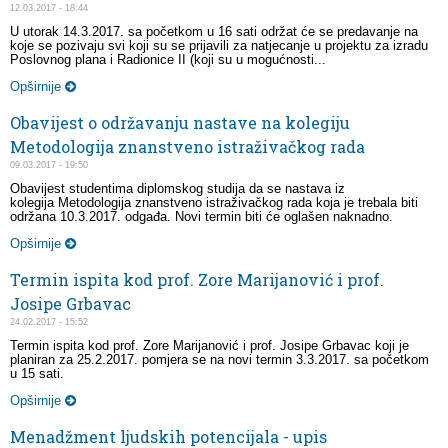
12.03.2017 - 18:44
U utorak 14.3.2017. sa početkom u 16 sati održat će se predavanje na
koje se pozivaju svi koji su se prijavili za natjecanje u projektu za izradu
Poslovnog plana i Radionice II (koji su u mogućnosti...
Opširnije
Obavijest o održavanju nastave na kolegiju
Metodologija znanstveno istraživačkog rada
09.03.2017 - 19:50
Obavijest studentima diplomskog studija da se nastava iz
kolegija Metodologija znanstveno istraživačkog rada koja je trebala biti
održana 10.3.2017. odgađa. Novi termin biti će oglašen naknadno.
Opširnije
Termin ispita kod prof. Zore Marijanović i prof.
Josipe Grbavac
24.02.2017 - 15:52
Termin ispita kod prof. Zore Marijanović i prof. Josipe Grbavac koji je
planiran za 25.2.2017. pomjera se na novi termin 3.3.2017. sa početkom
u 15 sati.
Opširnije
Menadžment ljudskih potencijala - upis