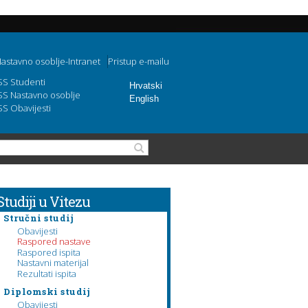
astavno osoblje-Intranet
Pristup e-mailu
SS Studenti
Hrvatski
SS Nastavno osoblje
English
SS Obavijesti
Obrazac pretraživanja
Pretraga
Studiji u Vitezu
Stručni studij
Obavijesti
Raspored nastave
Raspored ispita
Nastavni materijal
Rezultati ispita
Diplomski studij
Obavijesti