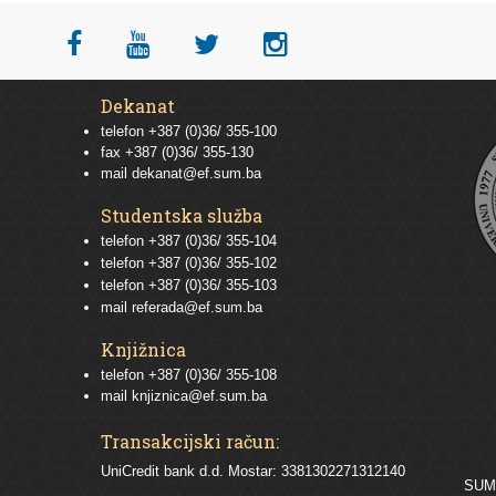
Dekanat
telefon +387 (0)36/ 355-100
fax +387 (0)36/ 355-130
mail
dekanat@ef.sum.ba
Studentska služba
telefon
+387 (0)36/ 355-104
telefon
+387 (0)36/ 355-102
telefon
+387 (0)36/ 355-103
mail
referada@ef.sum.ba
Knjižnica
telefon +387 (0)36/ 355-108
mail
knjiznica@ef.sum.ba
Transakcijski račun:
UniCredit bank d.d. Mostar: 3381302271312140
SU