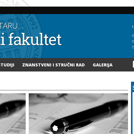
Skoči
na
glavni
sadržaj
N
I
I
I
STUDIJI
ZNANSTVENI I STRUČNI RAD
GALERIJA