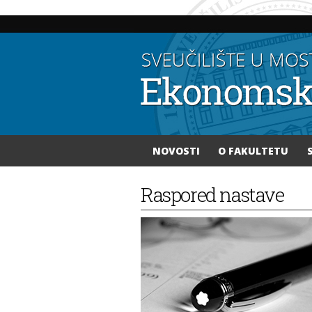
NOVOSTI
O FAKULTETU
Vi ste ovdje
Raspored nastave