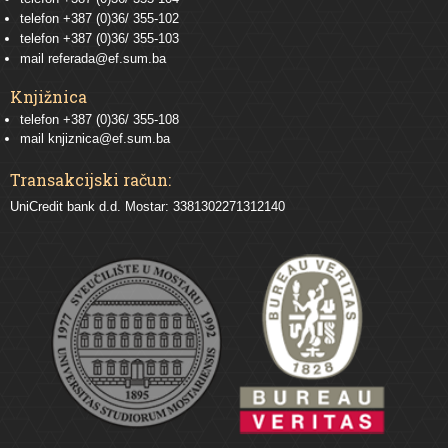
telefon
+387 (0)36/ 355-102
telefon
+387 (0)36/ 355-103
mail
referada@ef.sum.ba
Knjižnica
telefon +387 (0)36/ 355-108
mail
knjiznica@ef.sum.ba
Transakcijski račun:
UniCredit bank d.d. Mostar: 3381302271312140