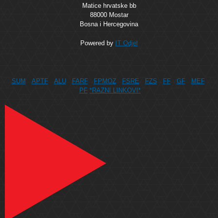
Matice hrvatske bb
88000 Mostar
Bosna i Hercegovina
Powered by
IT Odjel
SUM
APTF
ALU
FARF
FPMOZ
FSRE
FZS
FF
GF
MEF
PF
*RAZNI LINKOVI*