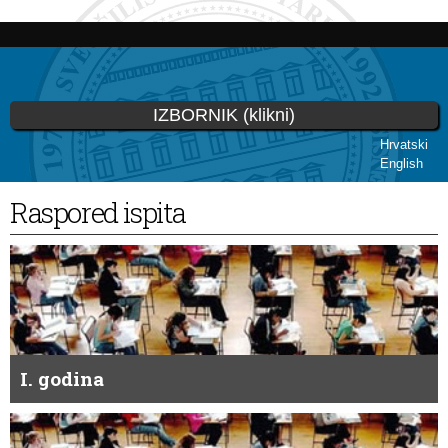
Skoči
na
glavni
sadržaj
IZBORNIK (klikni)
Hrvatski
English
Vi ste ovdje
Raspored ispita
I. godina