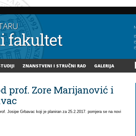
Skoči
na
glavni
sadržaj
N
I
I
I
STUDIJI
ZNANSTVENI I STRUČNI RAD
GALERIJA
d prof. Zore Marijanović i
avac
prof. Josipe Grbavac koji je planiran za 25.2.2017. pomjera se na novi