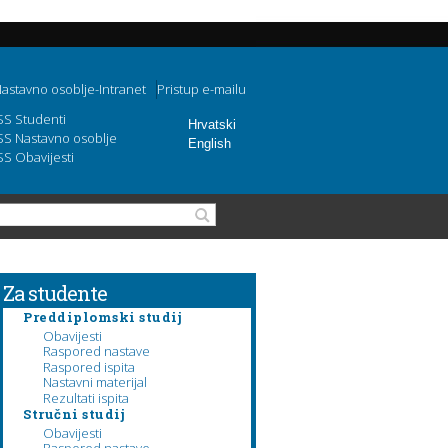
astavno osoblje-Intranet
Pristup e-mailu
SS Studenti
Hrvatski
SS Nastavno osoblje
English
SS Obavijesti
Obrazac pretraživanja
Pretraga
Za studente
Preddiplomski studij
Obavijesti
Raspored nastave
Raspored ispita
Nastavni materijal
Rezultati ispita
Stručni studij
Obavijesti