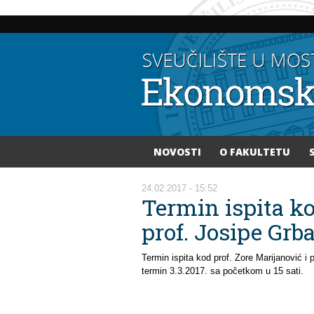
NOVOSTI
O FAKULTETU
Vi ste ovdje
24.02.2017 - 15:52
Termin ispita ko
prof. Josipe Grb
Termin ispita kod prof. Zore Marijanović i 
termin 3.3.2017. sa početkom u 15 sati.