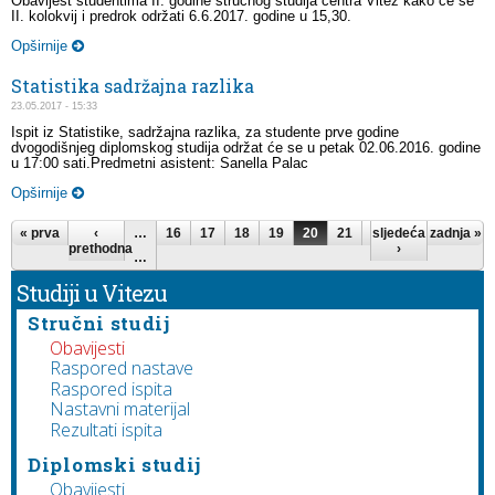
Obavijest studentima II. godine stručnog studija centra Vitez kako će se
II. kolokvij i predrok održati 6.6.2017. godine u 15,30.
Opširnije
Statistika sadržajna razlika
23.05.2017 - 15:33
Ispit iz Statistike, sadržajna razlika, za studente prve godine
dvogodišnjeg diplomskog studija održat će se u petak 02.06.2016. godine
u 17:00 sati.Predmetni asistent: Sanella Palac
Opširnije
Stranice
« prva
‹
…
16
17
18
19
20
21
22
sljedeća
23
zadnja »
24
prethodna
›
…
Studiji u Vitezu
Stručni studij
Obavijesti
Raspored nastave
Raspored ispita
Nastavni materijal
Rezultati ispita
Diplomski studij
Obavijesti