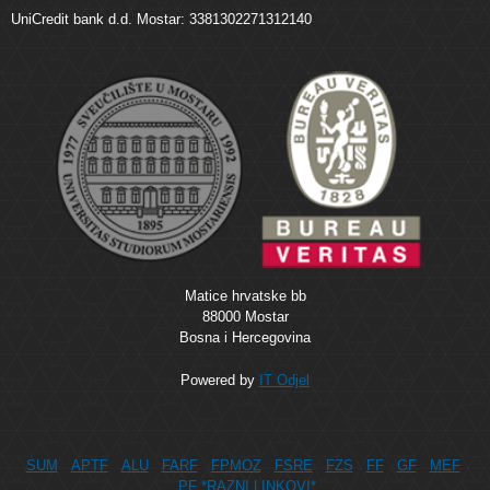
UniCredit bank d.d. Mostar: 3381302271312140
Matice hrvatske bb
88000 Mostar
Bosna i Hercegovina
Powered by
IT Odjel
SUM
APTF
ALU
FARF
FPMOZ
FSRE
FZS
FF
GF
MEF
PF
*RAZNI LINKOVI*