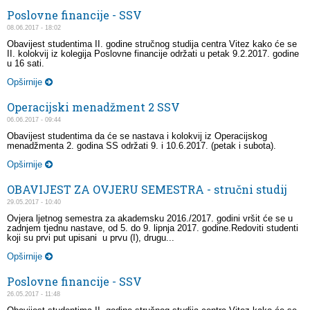
Poslovne financije - SSV
08.06.2017 - 18:02
Obavijest studentima II. godine stručnog studija centra Vitez kako će se
II. kolokvij iz kolegija Poslovne financije održati u petak 9.2.2017. godine
u 16 sati.
Opširnije
Operacijski menadžment 2 SSV
06.06.2017 - 09:44
Obavijest studentima da će se nastava i kolokvij iz Operacijskog
menadžmenta 2. godina SS održati 9. i 10.6.2017. (petak i subota).
Opširnije
OBAVIJEST ZA OVJERU SEMESTRA - stručni studij
29.05.2017 - 10:40
Ovjera ljetnog semestra za akademsku 2016./2017. godini vršit će se u
zadnjem tjednu nastave, od 5. do 9. lipnja 2017. godine.Redoviti studenti
koji su prvi put upisani u prvu (I), drugu...
Opširnije
Poslovne financije - SSV
26.05.2017 - 11:48