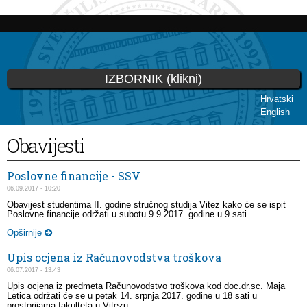
Skoči
na
glavni
sadržaj
IZBORNIK (klikni)
Hrvatski
English
Vi ste ovdje
Obavijesti
Poslovne financije - SSV
06.09.2017 - 10:20
Obavijest studentima II. godine stručnog studija Vitez kako će se ispit
Poslovne financije održati u subotu 9.9.2017. godine u 9 sati.
Opširnije
Upis ocjena iz Računovodstva troškova
06.07.2017 - 13:43
Upis ocjena iz predmeta Računovodstvo troškova kod doc.dr.sc. Maja
Letica održati će se u petak 14. srpnja 2017. godine u 18 sati u
prostorijama fakulteta u Vitezu.