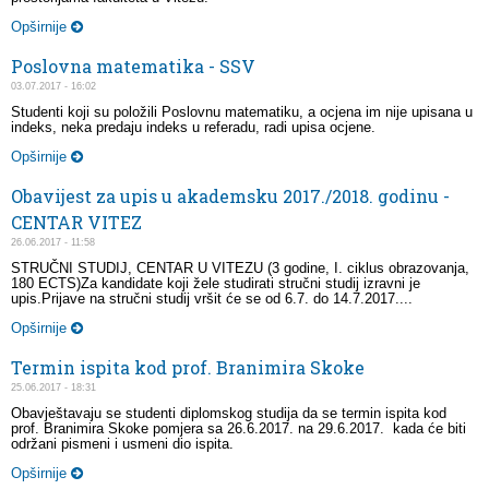
Opširnije
Poslovna matematika - SSV
03.07.2017 - 16:02
Studenti koji su položili Poslovnu matematiku, a ocjena im nije upisana u
indeks, neka predaju indeks u referadu, radi upisa ocjene.
Opširnije
Obavijest za upis u akademsku 2017./2018. godinu -
CENTAR VITEZ
26.06.2017 - 11:58
STRUČNI STUDIJ, CENTAR U VITEZU (3 godine, I. ciklus obrazovanja,
180 ECTS)Za kandidate koji žele studirati stručni studij izravni je
upis.Prijave na stručni studij vršit će se od 6.7. do 14.7.2017....
Opširnije
Termin ispita kod prof. Branimira Skoke
25.06.2017 - 18:31
Obavještavaju se studenti diplomskog studija da se termin ispita kod
prof. Branimira Skoke pomjera sa 26.6.2017. na 29.6.2017. kada će biti
održani pismeni i usmeni dio ispita.
Opširnije