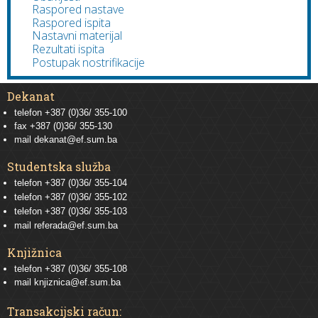
Raspored nastave
Raspored ispita
Nastavni materijal
Rezultati ispita
Postupak nostrifikacije
Dekanat
telefon +387 (0)36/ 355-100
fax +387 (0)36/ 355-130
mail
dekanat@ef.sum.ba
Studentska služba
telefon
+387 (0)36/ 355-104
telefon
+387 (0)36/ 355-102
telefon
+387 (0)36/ 355-103
mail
referada@ef.sum.ba
Knjižnica
telefon +387 (0)36/ 355-108
mail
knjiznica@ef.sum.ba
Transakcijski račun: