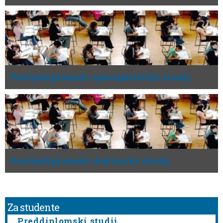
Poslijediplomski specijalistički studij
Poslijediplomski doktorski studij
Za studente
Preddiplomski studij