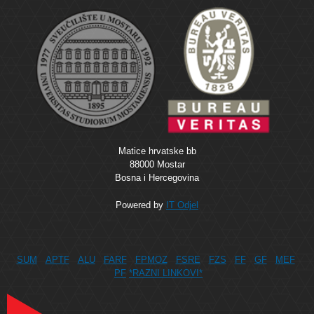
Matice hrvatske bb
88000 Mostar
Bosna i Hercegovina
Powered by
IT Odjel
SUM
APTF
ALU
FARF
FPMOZ
FSRE
FZS
FF
GF
MEF
PF
*RAZNI LINKOVI*