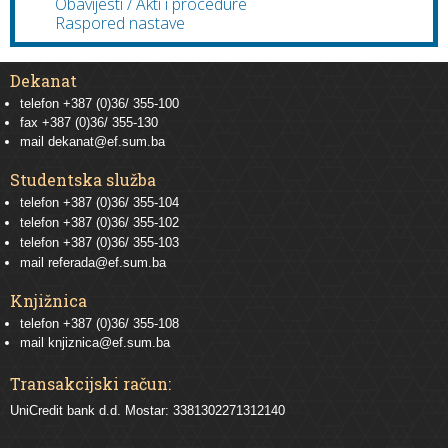
Obavijesti / Akti i procedure
Raspored nastave
Dekanat
telefon +387 (0)36/ 355-100
fax +387 (0)36/ 355-130
mail
dekanat@ef.sum.ba
Studentska služba
telefon
+387 (0)36/ 355-104
telefon
+387 (0)36/ 355-102
telefon
+387 (0)36/ 355-103
mail
referada@ef.sum.ba
Knjižnica
telefon +387 (0)36/ 355-108
mail
knjiznica@ef.sum.ba
Transakcijski račun:
UniCredit bank d.d. Mostar: 3381302271312140