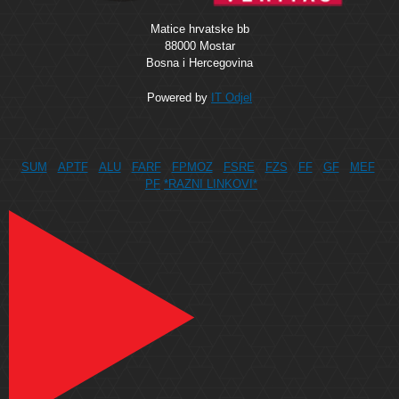
Matice hrvatske bb
88000 Mostar
Bosna i Hercegovina
Powered by
IT Odjel
SUM
APTF
ALU
FARF
FPMOZ
FSRE
FZS
FF
GF
MEF
PF
*RAZNI LINKOVI*