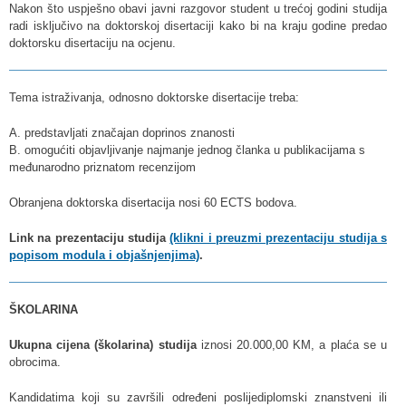
Nakon što uspješno obavi javni razgovor student u trećoj godini studija
radi isključivo na doktorskoj disertaciji kako bi na kraju godine predao
doktorsku disertaciju na ocjenu.
Tema istraživanja, odnosno doktorske disertacije treba:
A. predstavljati značajan doprinos znanosti
B. omogućiti objavljivanje najmanje jednog članka u publikacijama s
međunarodno priznatom recenzijom
Obranjena doktorska disertacija nosi 60 ECTS bodova.
Link na prezentaciju studija
(klikni i preuzmi prezentaciju studija s
popisom modula i objašnjenjima)
.
ŠKOLARINA
Ukupna cijena (školarina) studija
iznosi 20.000,00 KM, a plaća se u
obrocima.
Kandidatima koji su završili određeni poslijediplomski znanstveni ili