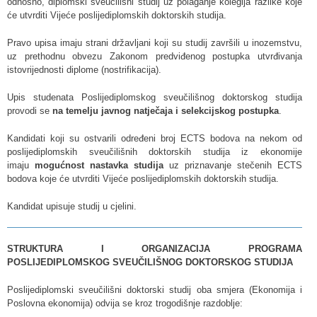
odnosno, diplomski sveučilišni studij uz polaganje kolegija razlike koje
će utvrditi Vijeće poslijediplomskih doktorskih studija.
Pravo upisa imaju strani državljani koji su studij završili u inozemstvu,
uz prethodnu obvezu Zakonom predviđenog postupka utvrđivanja
istovrijednosti diplome (nostrifikacija).
Upis studenata Poslijediplomskog sveučilišnog doktorskog studija
provodi se
na temelju javnog natječaja i selekcijskog postupka
.
Kandidati koji su ostvarili određeni broj ECTS bodova na nekom od
poslijediplomskih sveučilišnih doktorskih studija iz ekonomije
imaju
mogućnost nastavka studija
uz priznavanje stečenih ECTS
bodova koje će utvrditi Vijeće poslijediplomskih doktorskih studija.
Kandidat upisuje studij u cjelini.
STRUKTURA I ORGANIZACIJA PROGRAMA
POSLIJEDIPLOMSKOG SVEUČILIŠNOG DOKTORSKOG STUDIJA
Poslijediplomski sveučilišni doktorski studij oba smjera (Ekonomija i
Poslovna ekonomija) odvija se kroz trogodišnje razdoblje: