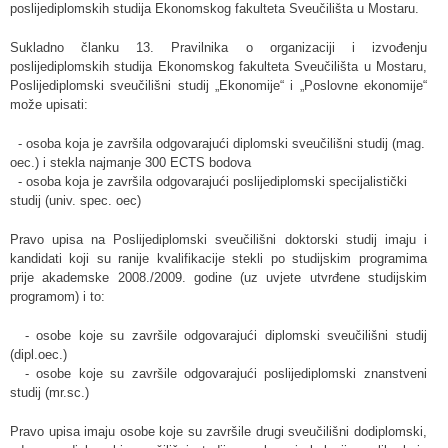
poslijediplomskih studija Ekonomskog fakulteta Sveučilišta u Mostaru.
Sukladno članku 13. Pravilnika o organizaciji i izvođenju
poslijediplomskih studija Ekonomskog fakulteta Sveučilišta u Mostaru,
Poslijediplomski sveučilišni studij „Ekonomije“ i „Poslovne ekonomije“
može upisati:
- osoba koja je završila odgovarajući diplomski sveučilišni studij (mag.
oec.) i stekla najmanje 300 ECTS bodova
- osoba koja je završila odgovarajući poslijediplomski specijalistički
studij (univ. spec. oec)
Pravo upisa na Poslijediplomski sveučilišni doktorski studij imaju i
kandidati koji su ranije kvalifikacije stekli po studijskim programima
prije akademske 2008./2009. godine (uz uvjete utvrđene studijskim
programom) i to:
- osobe koje su završile odgovarajući diplomski sveučilišni studij
(dipl.oec.)
- osobe koje su završile odgovarajući poslijediplomski znanstveni
studij (mr.sc.)
Pravo upisa imaju osobe koje su završile drugi sveučilišni dodiplomski,