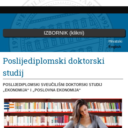
Skoči
na
glavni
sadržaj
IZBORNIK (klikni)
Hrvatski
English
Vi ste ovdje
Poslijediplomski doktorski
studij
POSLIJEDIPLOMSKI SVEUČILIŠNI DOKTORSKI STUDIJ
„EKONOMIJA“ I „POSLOVNA EKONOMIJA“