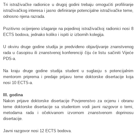
Tri istraživačke radionice u drugoj godini trebaju omogućiti profiliranje
istraživačkog interesa i jasno definiranje potencijalne istraživačke teme,
odnosno njena razrada.
Pozitivno ocijenjeno izlaganje na pojedinoj istraživačkoj radionici nosi 8
ECTS bodova, jednako koliko i ispiti iz izbornih kolegija.
U okviru druge godine studija je predviđeno objavljivanje znanstvenog
rada u časopisu ili znanstvenoj konferenciji čiju će listu sačiniti Vijeće
PDS-a.
Na kraju druge godine studija student u suglasju s potencijalnim
mentorom priprema i predaje prijavu teme doktorske disertacije koja
nosi 10 ECTS-a.
III. godina
Nakon prijave doktorske disertacije Povjerenstvo za ocjenu i obranu
teme doktorske disertacije sa studentom vodi javni razgovor o temi,
metodama rada i očekivanom izvornom znanstvenom doprinosu
disertacije.
Javni razgovor nosi 12 ECTS bodova.