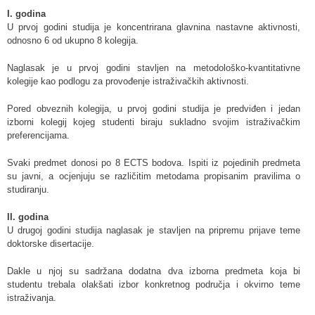
I. godina
U prvoj godini studija je koncentrirana glavnina nastavne aktivnosti,
odnosno 6 od ukupno 8 kolegija.
Naglasak je u prvoj godini stavljen na metodološko-kvantitativne
kolegije kao podlogu za provođenje istraživačkih aktivnosti.
Pored obveznih kolegija, u prvoj godini studija je predviđen i jedan
izborni kolegij kojeg studenti biraju sukladno svojim istraživačkim
preferencijama.
Svaki predmet donosi po 8 ECTS bodova. Ispiti iz pojedinih predmeta
su javni, a ocjenjuju se različitim metodama propisanim pravilima o
studiranju.
II. godina
U drugoj godini studija naglasak je stavljen na pripremu prijave teme
doktorske disertacije.
Dakle u njoj su sadržana dodatna dva izborna predmeta koja bi
studentu trebala olakšati izbor konkretnog područja i okvirno teme
istraživanja.