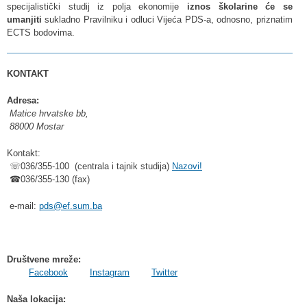
specijalistički studij iz polja ekonomije
iznos školarine će se
umanjiti
sukladno Pravilniku i odluci Vijeća PDS-a, odnosno, priznatim
ECTS bodovima.
KONTAKT
Adresa:
Matice hrvatske bb,
88000 Mostar
Kontakt:
☏036/355-100 (centrala i tajnik studija)
Nazovi!
☎036/355-130 (fax)
e-mail:
pds@ef.sum.ba
Društvene mreže:
Facebook
Instagram
Twitter
Naša lokacija: