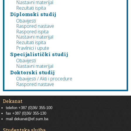
Nastavni materijal
Rezultati ispita
Diplomski studij
Obavijesti
Raspored nastave
Raspored ispita
Nastavni materijal
Rezultati ispita
Pravilnici i upute
Specijalistički studij
Obavijesti
Nastavni materijal
Doktorski studij
Obavijesti / Akti i procedure
Raspored nastave
Dekanat
telefon +387 (0)36/ 355-100
fax +387 (0)36/ 355-130
mail
dekanat@ef.sum.ba
Studentska služba