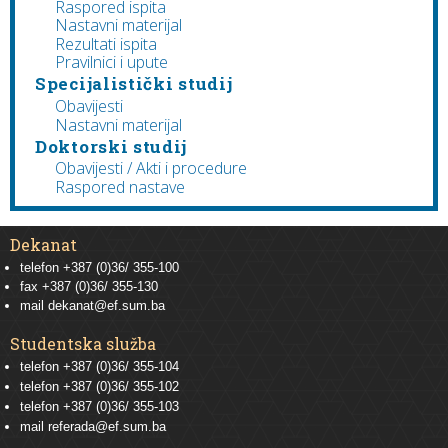
Raspored ispita
Nastavni materijal
Rezultati ispita
Pravilnici i upute
Specijalistički studij
Obavijesti
Nastavni materijal
Doktorski studij
Obavijesti / Akti i procedure
Raspored nastave
Dekanat
telefon +387 (0)36/ 355-100
fax +387 (0)36/ 355-130
mail
dekanat@ef.sum.ba
Studentska služba
telefon
+387 (0)36/ 355-104
telefon
+387 (0)36/ 355-102
telefon
+387 (0)36/ 355-103
mail
referada@ef.sum.ba