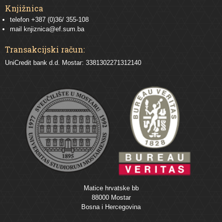
Knjižnica
telefon +387 (0)36/ 355-108
mail
knjiznica@ef.sum.ba
Transakcijski račun:
UniCredit bank d.d. Mostar: 3381302271312140
Matice hrvatske bb
88000 Mostar
Bosna i Hercegovina