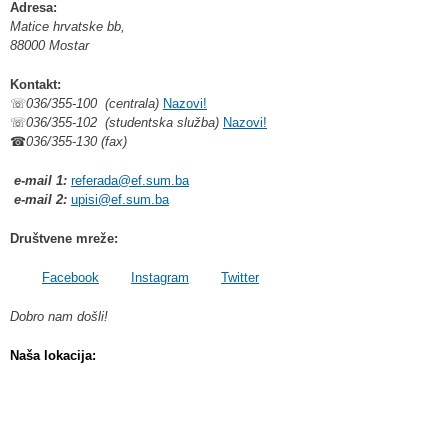
Adresa:
Matice hrvatske bb,
88000 Mostar
Kontakt:
☏
036/355-100 (centrala)
Nazovi!
☏
036/355-102 (studentska služba)
Nazovi!
☎
036/355-130 (fax)
e-mail 1:
referada@ef.sum.ba
e-mail 2:
upisi@ef.sum.ba
Društvene mreže:
Facebook
Instagram
Twitter
Dobro nam došli!
Naša lokacija: