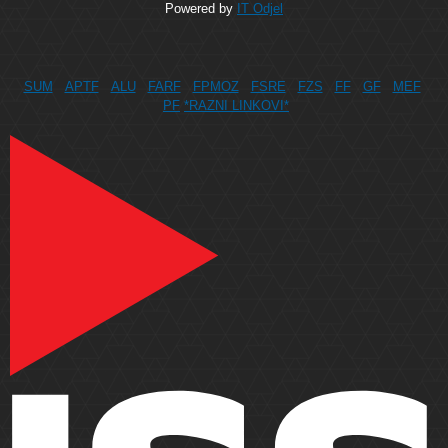
Powered by
IT Odjel
SUM
APTF
ALU
FARF
FPMOZ
FSRE
FZS
FF
GF
MEF
PF
*RAZNI LINKOVI*