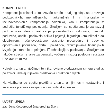
KOMPETENCIJE
Kompetencije polaznika koji završe stručni studij ogledaju se u razvoju
poduzetničkih, menadžerskih, marketinških, IT i financijsko –
računovodstvenih kompetencija polaznika, kao i kompetencija iz
područja turističkog poslovanja. Studijem se stječu znanje za razvoj
poduzetničke ideje i realiziranje poduzetničkih poduhvata, osnutak
poduzeća, analizu poslovnih prilika i prijetnji, izgradnju komunikacije sa
okruženjem, računovodstveno praćenje proizvodnje i trgovine,
oporezivanja poduzeća, obrta i pojedinca, razumijevanje financijskih
izvještaja i kontrole te primjenu IT tehnologije u poslovanju. Studijem se
također stječu i znanje za osnutak, vođenje i razvoj poslovnih sustava
u sektoru turizma.
Potrebna znanja, vještine i tehnike, ovisno o odabranom smjeru studija,
polaznici usvajaju tijekom predavanja i praktičnih vježbi.
Na vježbama se stječu praktična znanja, a njih, osim nastavnika i
suradnika prenose i eksperti iz gospodarske prakse.
UVJETI UPISA:
završena četverogodišnja srednja škola