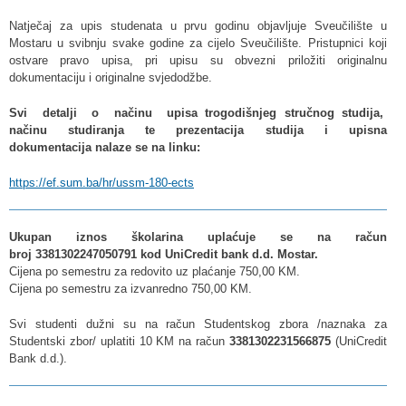
Natječaj za upis studenata u prvu godinu objavljuje Sveučilište u
Mostaru u svibnju svake godine za cijelo Sveučilište. Pristupnici koji
ostvare pravo upisa, pri upisu su obvezni priložiti originalnu
dokumentaciju i originalne svjedodžbe.
Svi detalji o načinu upisa trogodišnjeg stručnog studija,
načinu studiranja te prezentacija studija i upisna
dokumentacija nalaze se na linku:
https://ef.sum.ba/hr/ussm-180-ects
Ukupan iznos školarina uplaćuje se na račun
broj
3381302247050791
kod UniCredit bank d.d. Mostar.
Cijena po semestru za redovito uz plaćanje 750,00 KM.
Cijena po semestru za izvanredno 750,00 KM.
Svi studenti dužni su na račun Studentskog zbora /naznaka za
Studentski zbor/ uplatiti 10 KM na račun
3381302231566875
(UniCredit
Bank d.d.).