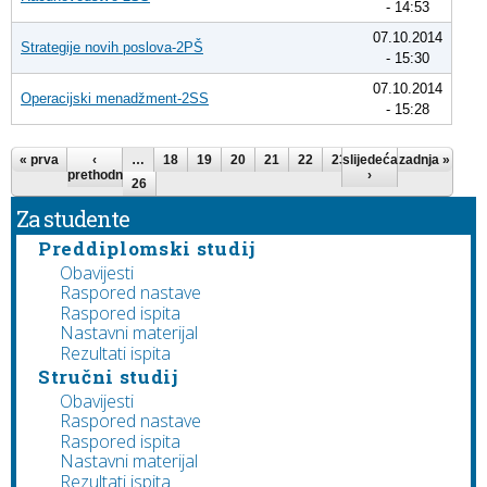
- 14:53
07.10.2014
Strategije novih poslova-2PŠ
- 15:30
07.10.2014
Operacijski menadžment-2SS
- 15:28
Stranice
« prva
‹
…
18
19
20
21
22
23
slijedeća
24
25
zadnja »
prethodna
›
26
Za studente
Preddiplomski studij
Obavijesti
Raspored nastave
Raspored ispita
Nastavni materijal
Rezultati ispita
Stručni studij
Obavijesti
Raspored nastave
Raspored ispita
Nastavni materijal
Rezultati ispita