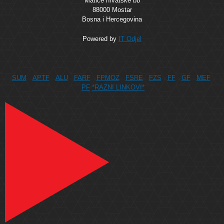
Matice hrvatske bb
88000 Mostar
Bosna i Hercegovina
Powered by
IT Odjel
SUM
APTF
ALU
FARF
FPMOZ
FSRE
FZS
FF
GF
MEF
PF
*RAZNI LINKOVI*