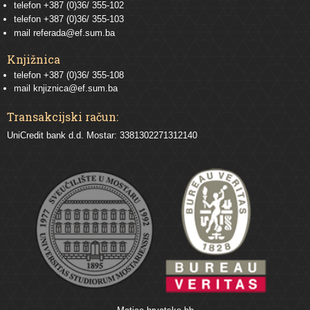
telefon
+387 (0)36/ 355-102
telefon
+387 (0)36/ 355-103
mail
referada@ef.sum.ba
Knjižnica
telefon +387 (0)36/ 355-108
mail
knjiznica@ef.sum.ba
Transakcijski račun:
UniCredit bank d.d. Mostar: 3381302271312140