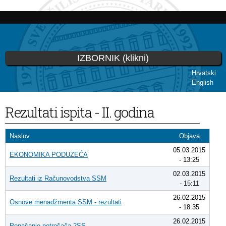
Skoči
na
glavni
sadržaj
IZBORNIK (klikni)
Hrvatski
English
Vi ste ovdje
Rezultati ispita - II. godina
Naslov
Objava
05.03.2015
EKONOMIKA PODUZEĆA
- 13:25
02.03.2015
Rezultati iz Računovodstva SSM
- 15:11
26.02.2015
Osnove menadžmenta SSM - rezultati
- 18:35
26.02.2015
Ponašanje potrošača 2SS