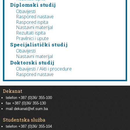
Diplomski studij
Obavijesti
Raspored nastave
Raspored ispita
Nastavni materijal
Rezultati ispita
Pravilnici i upute
Specijalistički studij
Obavijesti
Nastavni materijal
Doktorski studij
Obavijesti / Akti i procedure
Raspored nastave
Dekanat
telefon +387 (0)36/ 355-100
fax +387 (0)36/ 355-130
mail
dekanat@ef.sum.ba
Studentska služba
telefon
+387 (0)36/ 355-104