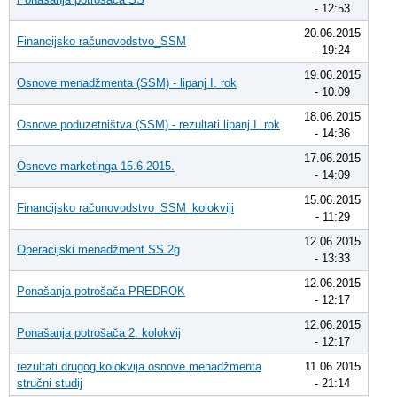
- 12:53
20.06.2015
Financijsko računovodstvo_SSM
- 19:24
19.06.2015
Osnove menadžmenta (SSM) - lipanj I. rok
- 10:09
18.06.2015
Osnove poduzetništva (SSM) - rezultati lipanj I. rok
- 14:36
17.06.2015
Osnove marketinga 15.6.2015.
- 14:09
15.06.2015
Financijsko računovodstvo_SSM_kolokviji
- 11:29
12.06.2015
Operacijski menadžment SS 2g
- 13:33
12.06.2015
Ponašanja potrošača PREDROK
- 12:17
12.06.2015
Ponašanja potrošača 2. kolokvij
- 12:17
rezultati drugog kolokvija osnove menadžmenta
11.06.2015
stručni studij
- 21:14