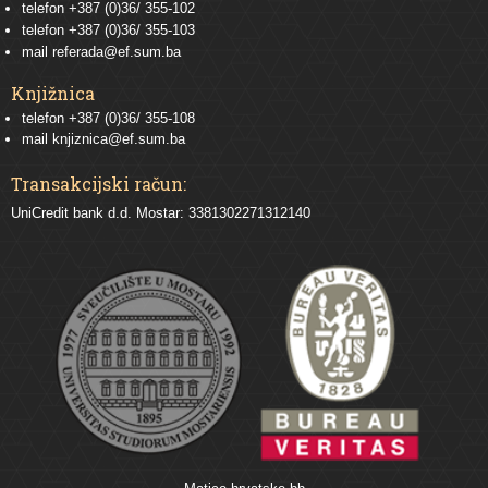
telefon
+387 (0)36/ 355-102
telefon
+387 (0)36/ 355-103
mail
referada@ef.sum.ba
Knjižnica
telefon +387 (0)36/ 355-108
mail
knjiznica@ef.sum.ba
Transakcijski račun:
UniCredit bank d.d. Mostar: 3381302271312140