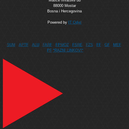
Matice hrvatske bb
88000 Mostar
Bosna i Hercegovina
Powered by
IT Odjel
SUM
APTF
ALU
FARF
FPMOZ
FSRE
FZS
FF
GF
MEF
PF
*RAZNI LINKOVI*