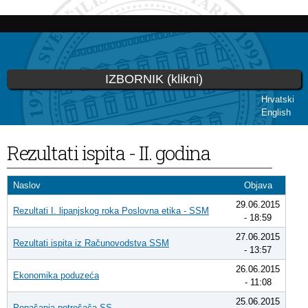
Skoči
na
glavni
sadržaj
IZBORNIK (klikni)
Hrvatski
English
Vi ste ovdje
Rezultati ispita - II. godina
Naslov
Objava
29.06.2015
Rezultati I. lipanjskog roka Poslovna etika - SSM
- 18:59
27.06.2015
Rezultati ispita iz Računovodstva SSM
- 13:57
26.06.2015
Ekonomika poduzeća
- 11:08
25.06.2015
Ponašanja potrošača SS