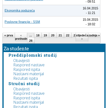
- 09:51
16.04.2015
Ekonomika poduzeća
- 11:21
15.04.2015
Poslovne financije - SSM
- 18:02
Stranice
« prva
‹
…
18
19
20
21
22
23
slijedeća
24
25
zadnja »
prethodna
›
26
Za studente
Preddiplomski studij
Obavijesti
Raspored nastave
Raspored ispita
Nastavni materijal
Rezultati ispita
Stručni studij
Obavijesti
Raspored nastave
Raspored ispita
Nastavni materijal
Rezultati ispita