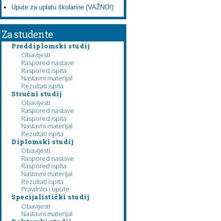
Upute za uplatu školarine (VAŽNO!)
Za studente
Preddiplomski studij
Obavijesti
Raspored nastave
Raspored ispita
Nastavni materijal
Rezultati ispita
Stručni studij
Obavijesti
Raspored nastave
Raspored ispita
Nastavni materijal
Rezultati ispita
Diplomski studij
Obavijesti
Raspored nastave
Raspored ispita
Nastavni materijal
Rezultati ispita
Pravilnici i upute
Specijalistički studij
Obavijesti
Nastavni materijal