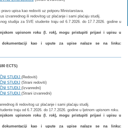
 pravo upisa kao redoviti uz potporu Ministarstava.
us izvanrednog ili redovitog uz plaćanje i sami plaćaju studij.
šnog studija za SVE studente traju od 6.7.2026. do 17.7.2026. godine u
njskom upisnom roku (I. rok), mogu pristupiti prijavi i upisu u
j dokumentaciji kao i upute za upise nalaze se na linku:
, 180 ECTS)
UČNI STUDIJ
(Redoviti)
ČNI STUDIJ
(Strani redoviti)
UČNI STUDIJ
(Izvanredni)
UČNI STUDIJ
(Strani izvanredni)
nrednog ili redovitog uz plaćanje i sami plaćaju studij.
studente traju od 6.7.2026. do 17.7.2026. godine u ljetnom upisnom roku.
anjskom upisnom roku (I. rok),
mogu pristupiti prijavi i upisu u
j dokumentaciji kao i upute za upise nalaze se na linku: