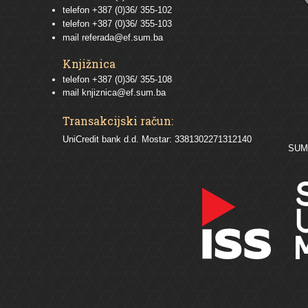
telefon
+387 (0)36/ 355-102
telefon
+387 (0)36/ 355-103
mail
referada@ef.sum.ba
Knjižnica
telefon +387 (0)36/ 355-108
mail
knjiznica@ef.sum.ba
Transakcijski račun:
UniCredit bank d.d. Mostar: 3381302271312140
SU