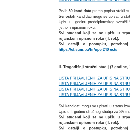
Prvih
30 kandidata
prema popisu stekli su
Svi ostali
kandidati mogu se upisati u stat
Upis u I. godinu preddiplomskog sveučili
ljetnom upisnom roku.
Svi studenti koji se ne upišu u srpa
rujanskom upisnom roku (II. rok).
Svi detalji o postupku, potrebno
https://ef.sum.ba/hr/upe-240-ects
II. Trogodišnji stručni studij (3 godine
LISTA PRIJAVLJENIH ZA UPIS NA STR
LISTA PRIJAVLJENIH ZA UPIS NA STRU
LISTA PRIJAVLJENIH ZA UPIS NA STR
LISTA PRIJAVLJENIH ZA UPIS NA STR
Svi kandidati mogu se upisati u status izva
Upis u I. godinu stručnog studija za SVE 
Svi studenti koji se ne upišu u srp
rujanskom upisnom roku (II. rok).
Svi detalji o postupku, potrebno