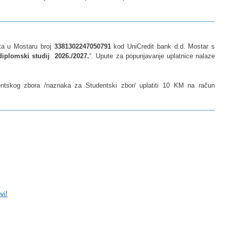
šta u Mostaru broj
3381302247050791
kod UniCredit bank d.d. Mostar s
iplomski studij 2026./2027.
“. Upute za popunjavanje uplatnice nalaze
entskog zbora /naznaka za Studentski zbor/ uplatiti 10 KM na račun
vi!