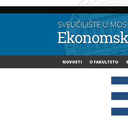
NOVOSTI
O FAKULTETU
Vi ste ovdje