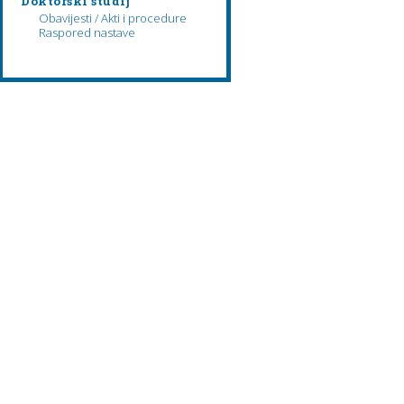
Doktorski studij
Obavijesti / Akti i procedure
Raspored nastave