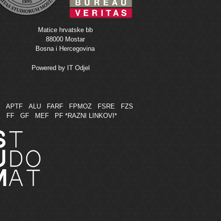
Matice hrvatske bb
88000 Mostar
Bosna i Hercegovina
Powered by
IT Odjel
M
APTF
ALU
FARF
FPMOZ
FSRE
FZS
FF
GF
MEF
PF
*RAZNI LINKOVI*