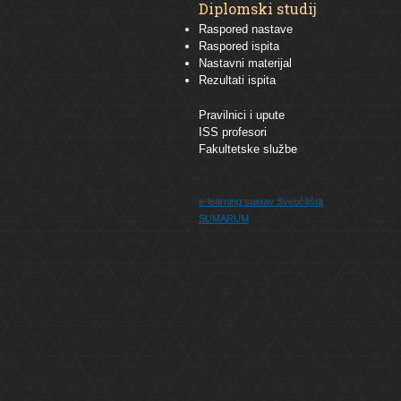
Diplomski studij
Raspored nastave
Raspored ispita
Nastavni materijal
Rezultati ispita
Pravilnici i upute
ISS profesori
Fakultetske službe
e-learning sustav
Sveučilišta
SUMARUM