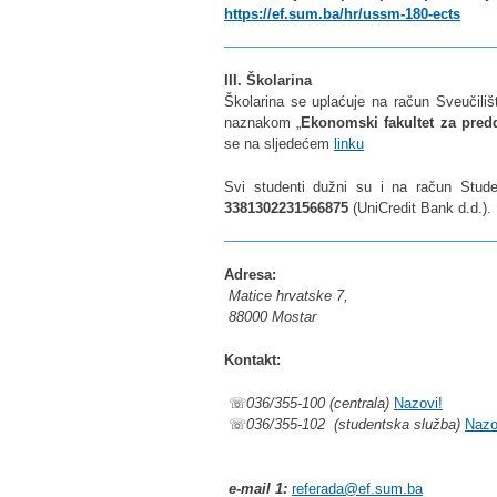
https://ef.sum.ba/hr/ussm-180-ects
III. Školarina
Školarina se uplaćuje na račun Sveučili
naznakom „
Ekonomski fakultet za predd
se na sljedećem
linku
Svi studenti dužni su i na račun Stud
3381302231566875
(UniCredit Bank d.d.).
Adresa:
Matice hrvatske 7,
88000 Mostar
Kontakt:
☏
036/355-100 (centrala)
Nazovi!
☏
036/355-102 (studentska služba)
Nazo
e-mail 1:
referada@ef.sum.ba