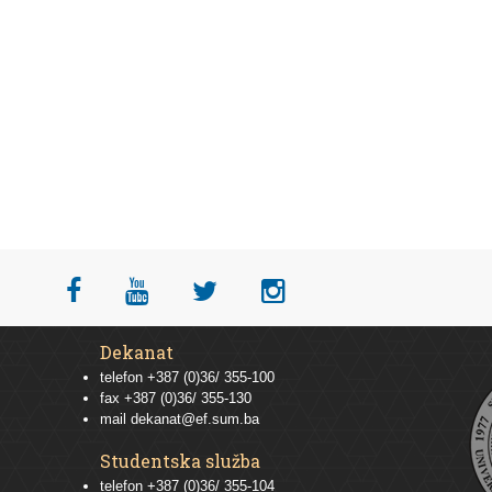
Dekanat
telefon +387 (0)36/ 355-100
fax +387 (0)36/ 355-130
mail
dekanat@ef.sum.ba
Studentska služba
telefon
+387 (0)36/ 355-104