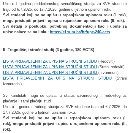
Upis u I. godinu preddiplomskog sveučilišnog studija za SVE studente
traju od 6.7.2026. do 17.7.2026. godine u ljetnom upisnom roku.
Svi studenti koji se ne upišu u srpanjskom upisnom roku (I. rok),
mogu pristupiti prijavi i upisu u rujanskom upisnom roku (II. rok).
Svi detalji o postupku, potrebnoj dokumentaciji kao i upute za
upise nalaze se na linku:
https://ef.sum.ba/hr/upe-240-ects
II. Trogodišnji stručni studij (3 godine, 180 ECTS)
LISTA PRIJAVLJENIH ZA UPIS NA STRUČNI STUDIJ
(Redoviti)
LISTA PRIJAVLJENIH ZA UPIS NA STRUČNI STUDIJ
(Strani redoviti)
LISTA PRIJAVLJENIH ZA UPIS NA STRUČNI STUDIJ
(Izvanredni)
LISTA PRIJAVLJENIH ZA UPIS NA STRUČNI STUDIJ
(Strani
izvanredni)
Svi kandidati mogu se upisati u status izvanrednog ili redovitog uz
plaćanje i sami plaćaju studij.
Upis u I. godinu stručnog studija za SVE studente traju od 6.7.2026. do
17.7.2026. godine u ljetnom upisnom roku.
Svi studenti koji se ne upišu u srpanjskom upisnom roku (I.
rok),
mogu pristupiti prijavi i upisu u rujanskom upisnom roku (II.
rok).