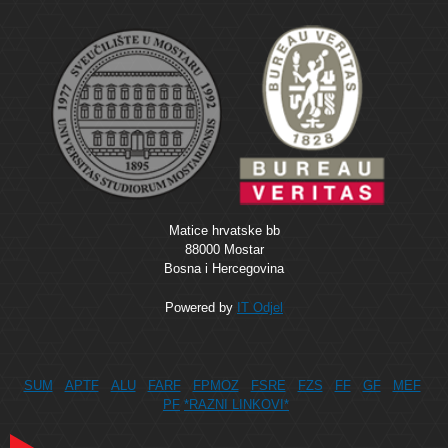
Matice hrvatske bb
88000 Mostar
Bosna i Hercegovina
Powered by
IT Odjel
SUM
APTF
ALU
FARF
FPMOZ
FSRE
FZS
FF
GF
MEF
PF
*RAZNI LINKOVI*