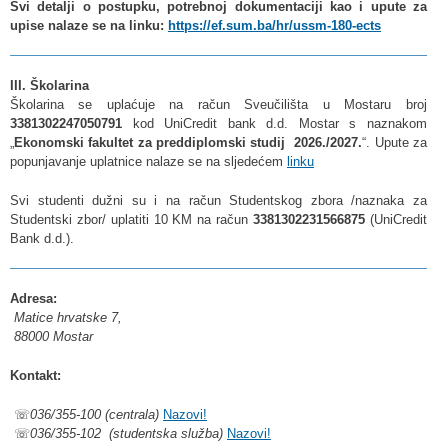
Svi detalji o postupku, potrebnoj dokumentaciji kao i upute za
upise nalaze se na linku:
https://ef.sum.ba/hr/ussm-180-ects
III. Školarina
Školarina se uplaćuje na račun Sveučilišta u Mostaru broj
3381302247050791
kod UniCredit bank d.d. Mostar s naznakom
„
Ekonomski fakultet za preddiplomski studij 2026./2027.
“. Upute za
popunjavanje uplatnice nalaze se na sljedećem
linku
Svi studenti dužni su i na račun Studentskog zbora /naznaka za
Studentski zbor/ uplatiti 10 KM na račun
3381302231566875
(UniCredit
Bank d.d.).
Adresa:
Matice hrvatske 7,
88000 Mostar
Kontakt:
☏
036/355-100 (centrala)
Nazovi!
☏
036/355-102 (studentska služba)
Nazovi!