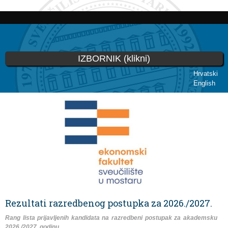
Skip to
main
content
IZBORNIK (klikni)
Hrvatski
English
You are here
Rezultati razredbenog postupka za 2026./2027.
Rang lista prijavljenih kandidata na razredbeni postupak za akademsku
2026./2027. godinu