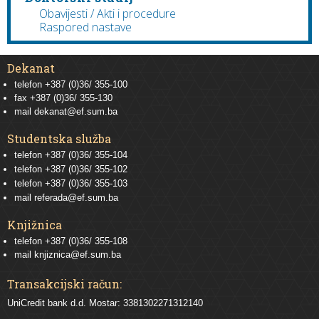
Obavijesti / Akti i procedure
Raspored nastave
Dekanat
telefon +387 (0)36/ 355-100
fax +387 (0)36/ 355-130
mail
dekanat@ef.sum.ba
Studentska služba
telefon
+387 (0)36/ 355-104
telefon
+387 (0)36/ 355-102
telefon
+387 (0)36/ 355-103
mail
referada@ef.sum.ba
Knjižnica
telefon +387 (0)36/ 355-108
mail
knjiznica@ef.sum.ba
Transakcijski račun:
UniCredit bank d.d. Mostar: 3381302271312140