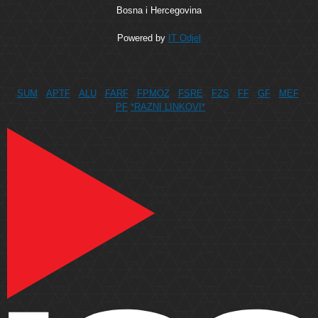
Bosna i Hercegovina
Powered by
IT Odjel
SUM
APTF
ALU
FARF
FPMOZ
FSRE
FZS
FF
GF
MEF
PF
*RAZNI LINKOVI*