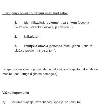
Pristupnici obvezno trebaju imati kod sebe:
1.
identifikacijski dokument sa slikom
(osobna
iskaznica, vozačka dozvola, putovnica...)
;
2.
kalkulator;
3.
kemijska olovka
(potrebno imati i jednu u pričuvi u
slučaju problema s pisanjem)
.
Druge osobne stvari i pomagala nisu dopušteni (logaritamske tablice,
mobitel, sat i druga digitalna pomagala).
Važne napomene:
a) Vrijeme trajanja razredbenog ispita je 120 minuta;