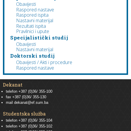
Obavijesti
Raspored nastave
Raspored ispita
Nastavni materijal
Rezultati ispita
Pravilnici i upute
Specijalistički studij
Obavijesti
Nastavni materijal
Doktorski studij
Obavijesti / Akti i procedure
Raspored nastave
Dekanat
telefon +387 (0)36/ 355-100
fax +387 (0)36/ 355-130
mail
dekanat@ef.sum.ba
Studentska služba
telefon
+387 (0)36/ 355-104
telefon
+387 (0)36/ 355-102