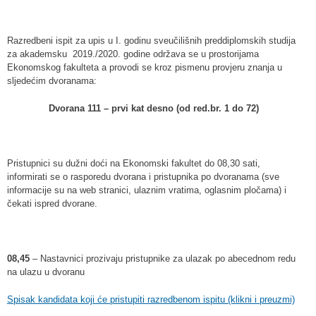
Razredbeni ispit za upis u I. godinu sveučilišnih preddiplomskih studija
za akademsku 2019./2020. godine održava se u prostorijama
Ekonomskog fakulteta a provodi se kroz pismenu provjeru znanja u
sljedećim dvoranama:
Dvorana 111 – prvi kat desno (od red.br. 1 do 72)
Pristupnici su dužni doći na Ekonomski fakultet do 08,30 sati,
informirati se o rasporedu dvorana i pristupnika po dvoranama (sve
informacije su na web stranici, ulaznim vratima, oglasnim pločama) i
čekati ispred dvorane.
08,45
– Nastavnici prozivaju pristupnike za ulazak po abecednom redu
na ulazu u dvoranu
Spisak kandidata koji će pristupiti razredbenom ispitu (klikni i preuzmi)