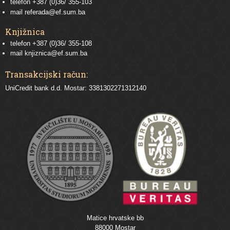
telefon
+387 (0)36/ 355-103
mail
referada@ef.sum.ba
Knjižnica
telefon +387 (0)36/ 355-108
mail
knjiznica@ef.sum.ba
Transakcijski račun:
UniCredit bank d.d. Mostar: 3381302271312140
Matice hrvatske bb
88000 Mostar