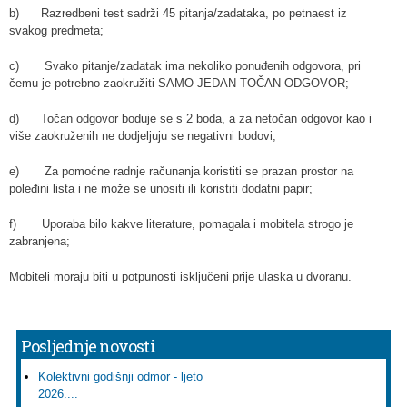
b) Razredbeni test sadrži 45 pitanja/zadataka, po petnaest iz
svakog predmeta;
c) Svako pitanje/zadatak ima nekoliko ponuđenih odgovora, pri
čemu je potrebno zaokružiti SAMO JEDAN TOČAN ODGOVOR;
d) Točan odgovor boduje se s 2 boda, a za netočan odgovor kao i
više zaokruženih ne dodjeljuju se negativni bodovi;
e) Za pomoćne radnje računanja koristiti se prazan prostor na
poleđini lista i ne može se unositi ili koristiti dodatni papir;
f) Uporaba bilo kakve literature, pomagala i mobitela strogo je
zabranjena;
Mobiteli moraju biti u potpunosti isključeni prije ulaska u dvoranu.
Posljednje novosti
Kolektivni godišnji odmor - ljeto
2026....