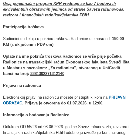
Ovaj pojedinačni program KPR vrednuje se kao 7 bodova ili
ekvivalentnih obrazovnih jedinica od strane Saveza računovođa,
revizora i financijskih radnika/djelatnika FBiH.
Participacija troškova
Sudionici sudjeluju u pokriću troškova Radionice u iznosu od
150,00
KM (s uključenim PDV-om)
.
Uplate na ime pokrića troškova Radionice se vrše prije početka
Radionice na transakcijski račun Ekonomskog fakulteta Sveučilišta
u Mostaru s naznakom: „Za radionicu“, otvorenog u UniCredit
banci na broj:
3381302271312140
Prijava na radionicu
Elektronskoj prijavi na radionicu možete pristupiti klikom na
PRIJAVNI
OBRAZAC
. Prijava je otvorena do 01.07.2026. u 12:00.
Informacija o bodovanju Radionice
Odlukom OD-55/26 od 08.06.2026. godine Savez računovođa, revizora i
financijskih radnika/djelatnika FBiH odobrio je izvođenje kontinuiranog