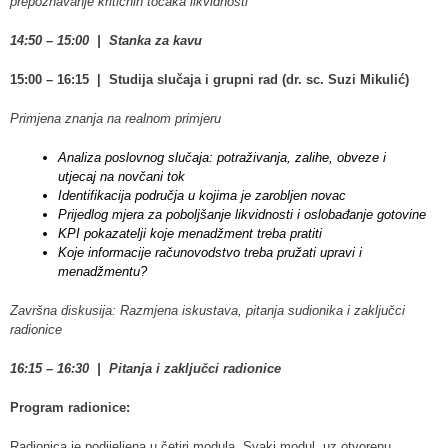
prepoznavanje kritičnih točaka likvidnosti
14:50 – 15:00 | Stanka za kavu
15:00 – 16:15 | Studija slučaja i grupni rad (dr. sc. Suzi Mikulić)
Primjena znanja na realnom primjeru
Analiza poslovnog slučaja: potraživanja, zalihe, obveze i
utjecaj na novčani tok
Identifikacija područja u kojima je zarobljen novac
Prijedlog mjera za poboljšanje likvidnosti i oslobađanje gotovine
KPI pokazatelji koje menadžment treba pratiti
Koje informacije računovodstvo treba pružati upravi i
menadžmentu?
Završna diskusija: Razmjena iskustava, pitanja sudionika i zaključci
radionice
16:15 – 16:30 | Pitanja i zaključci radionice
Program radionice:
Radionica je podijeljena u četiri modula. Svaki modul, uz otvorenu