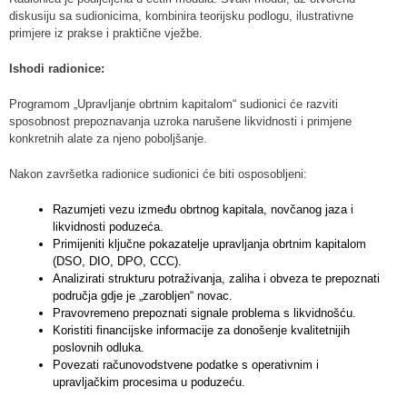
diskusiju sa sudionicima, kombinira teorijsku podlogu, ilustrativne
primjere iz prakse i praktične vježbe.
Ishodi radionice:
Programom „Upravljanje obrtnim kapitalom“ sudionici će razviti
sposobnost prepoznavanja uzroka narušene likvidnosti i primjene
konkretnih alate za njeno poboljšanje.
Nakon završetka radionice sudionici će biti osposobljeni:
Razumjeti vezu između obrtnog kapitala, novčanog jaza i
likvidnosti poduzeća.
Primijeniti ključne pokazatelje upravljanja obrtnim kapitalom
(DSO, DIO, DPO, CCC).
Analizirati strukturu potraživanja, zaliha i obveza te prepoznati
područja gdje je „zarobljen“ novac.
Pravovremeno prepoznati signale problema s likvidnošću.
Koristiti financijske informacije za donošenje kvalitetnijih
poslovnih odluka.
Povezati računovodstvene podatke s operativnim i
upravljačkim procesima u poduzeću.