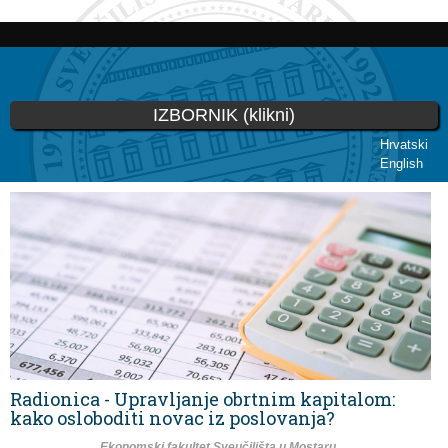
Skoči
na
glavni
sadržaj
IZBORNIK (klikni)
Hrvatski
English
Vi ste ovdje
Radionica - Upravljanje obrtnim kapitalom:
kako osloboditi novac iz poslovanja?
Ekonomski fakultet Sveučilišta u Mostaru