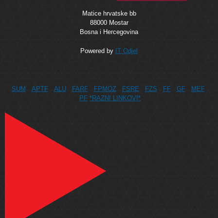
Matice hrvatske bb
88000 Mostar
Bosna i Hercegovina
Powered by
IT Odjel
SUM
APTF
ALU
FARF
FPMOZ
FSRE
FZS
FF
GF
MEF
PF
*RAZNI LINKOVI*