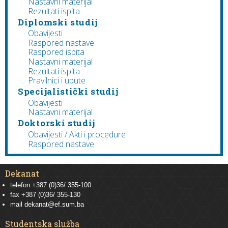
Nastavni materijal
Rezultati ispita
Diplomski studij
Obavijesti
Raspored nastave
Raspored ispita
Nastavni materijal
Rezultati ispita
Pravilnici i upute
Specijalistički studij
Obavijesti
Nastavni materijal
Doktorski studij
Obavijesti / Akti i procedure
Raspored nastave
Dekanat
telefon +387 (0)36/ 355-100
fax +387 (0)36/ 355-130
mail
dekanat@ef.sum.ba
Studentska služba