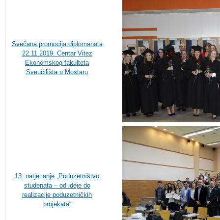
Svečana promocija diplomanata
22.11.2019. Centar Vitez
Ekonomskog fakulteta
Sveučilišta u Mostaru
13. natjecanje „Poduzetništvo
studenata – od ideje do
realizacije poduzetničkih
projekata“