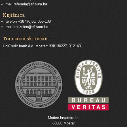
mail
referada@ef.sum.ba
Knjižnica
telefon +387 (0)36/ 355-108
mail
knjiznica@ef.sum.ba
Transakcijski račun:
UniCredit bank d.d. Mostar: 3381302271312140
Matice hrvatske bb
88000 Mostar