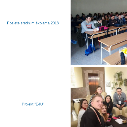
Posjete srednjim školama 2018
P
rojekt “E4U”