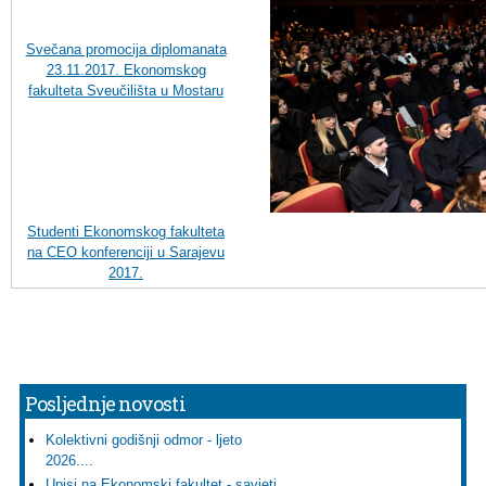
Svečana promocija diplomanata
23.11.2017. Ekonomskog
fakulteta Sveučilišta u Mostaru
Studenti Ekonomskog fakulteta
na CEO konferenciji u Sarajevu
2017.
Posljednje novosti
Kolektivni godišnji odmor - ljeto
2026....
Upisi na Ekonomski fakultet - savjeti