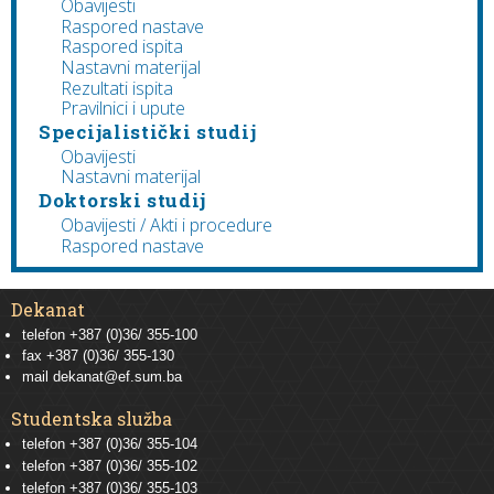
Obavijesti
Raspored nastave
Raspored ispita
Nastavni materijal
Rezultati ispita
Pravilnici i upute
Specijalistički studij
Obavijesti
Nastavni materijal
Doktorski studij
Obavijesti / Akti i procedure
Raspored nastave
Dekanat
telefon +387 (0)36/ 355-100
fax +387 (0)36/ 355-130
mail
dekanat@ef.sum.ba
Studentska služba
telefon
+387 (0)36/ 355-104
telefon
+387 (0)36/ 355-102
telefon
+387 (0)36/ 355-103