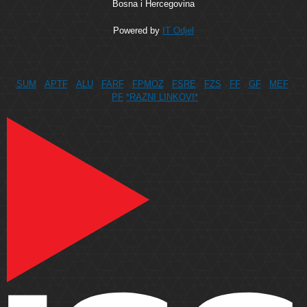
Bosna i Hercegovina
Powered by
IT Odjel
SUM
APTF
ALU
FARF
FPMOZ
FSRE
FZS
FF
GF
MEF
PF
*RAZNI LINKOVI*