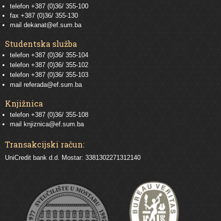
telefon +387 (0)36/ 355-100
fax +387 (0)36/ 355-130
mail
dekanat@ef.sum.ba
Studentska služba
telefon
+387 (0)36/ 355-104
telefon
+387 (0)36/ 355-102
telefon
+387 (0)36/ 355-103
mail
referada@ef.sum.ba
Knjižnica
telefon +387 (0)36/ 355-108
mail
knjiznica@ef.sum.ba
Transakcijski račun:
UniCredit bank d.d. Mostar: 3381302271312140