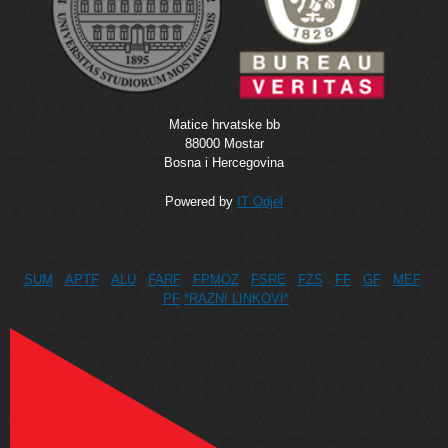
Matice hrvatske bb
88000 Mostar
Bosna i Hercegovina
Powered by
IT Odjel
SUM
APTF
ALU
FARF
FPMOZ
FSRE
FZS
FF
GF
MEF
PF
*RAZNI LINKOVI*