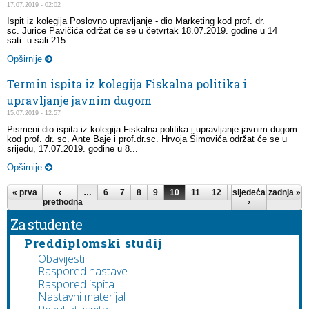
17.07.2019 - 02:02
Ispit iz kolegija Poslovno upravljanje - dio Marketing kod prof. dr.
sc. Jurice Pavičića održat će se u četvrtak 18.07.2019. godine u 14
sati u sali 215.
Opširnije
Termin ispita iz kolegija Fiskalna politika i
upravljanje javnim dugom
15.07.2019 - 12:57
Pismeni dio ispita iz kolegija Fiskalna politika i upravljanje javnim dugom
kod prof. dr. sc. Ante Baje i prof.dr.sc. Hrvoja Šimovića održat će se u
srijedu, 17.07.2019. godine u 8...
Opširnije
Stranice
« prva
‹
…
6
7
8
9
10
11
12
sljedeća
13
14
zadnja »
…
prethodna
›
Za studente
Preddiplomski studij
Obavijesti
Raspored nastave
Raspored ispita
Nastavni materijal