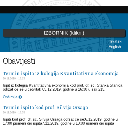
Skoči
na
glavni
sadržaj
IZBORNIK (klikni)
Hrvatski
English
Vi ste ovdje
Obavijesti
Termin ispita iz kolegija Kvantitativna ekonomija
20.11.2019 - 19:15
Ispit iz kolegija Kvantitativna ekonomija kod prof. dr. sc. Stanka Stanića
održat će se u četvrtak 05.12.2019. godine u 16:30 u sali 215.
Opširnije
Termin ispita kod prof. Silvija Orsaga
20.11.2019 - 19:05
Ispiti kod prof. dr. sc. Silvija Orsaga održat će se:6.12.2019. godine u
17:00 pismeni dio ispita7.12.2019. godine u 10:00 usmeni dio ispita