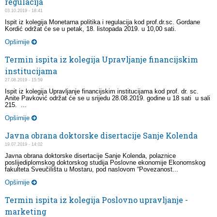
regulacija
03.10.2019 - 18:41
Ispit iz kolegija Monetarna politika i regulacija kod prof.dr.sc. Gordane
Kordić održat će se u petak, 18. listopada 2019. u 10,00 sati.
Opširnije
Termin ispita iz kolegija Upravljanje financijskim
institucijama
27.08.2019 - 15:59
Ispit iz kolegija Upravljanje financijskim institucijama kod prof. dr. sc.
Anite Pavković održat će se u srijedu 28.08.2019. godine u 18 sati u sali
215. ...
Opširnije
Javna obrana doktorske disertacije Sanje Kolenda
19.07.2019 - 14:02
Javna obrana doktorske disertacije Sanje Kolenda, polaznice
poslijediplomskog doktorskog studija Poslovne ekonomije Ekonomskog
fakulteta Sveučilišta u Mostaru, pod naslovom “Povezanost...
Opširnije
Termin ispita iz kolegija Poslovno upravljanje -
marketing