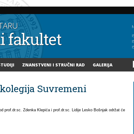
Skoči
na
glavni
sadržaj
N
I
I
I
STUDIJI
ZNANSTVENI I STRUČNI RAD
GALERIJA
 kolegija Suvremeni
d prof.dr.sc. Zdenka Klepića i
prof.dr.sc. Lidije Lesko Bošnjak održat će