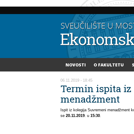
NOVOSTI
O FAKULTETU
Vi ste ovdje
06.11.2019 - 18:45
Termin ispita iz
menadžment
Ispit iz kolegija Suvremeni menadžment ko
se
20
.11.2019
. u
15:30
.