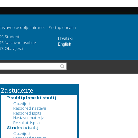
astavno osoblje-Intranet
Pristup e-mailu
SS Studenti
Hrvatski
SS Nastavno osoblje
English
SS Obavijesti
Obrazac pretraživanja
Pretraga
Za studente
Preddiplomski studij
Obavijesti
Raspored nastave
Raspored ispita
Nastavni materijal
Rezultati ispita
Stručni studij
Obavijesti