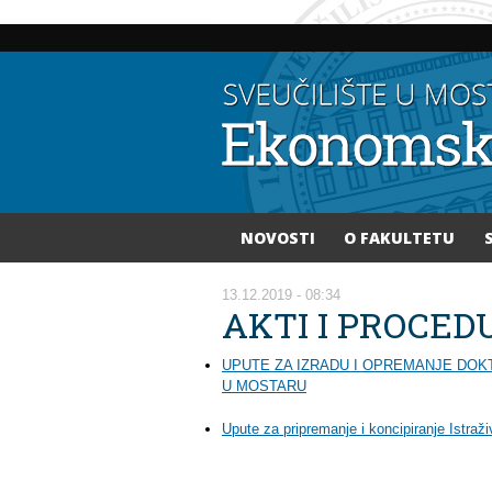
NOVOSTI
O FAKULTETU
Vi ste ovdje
13.12.2019 - 08:34
AKTI I PROCED
UPUTE ZA IZRADU I OPREMANJE DOK
U MOSTARU
Upute za pripremanje i koncipiranje Istraži