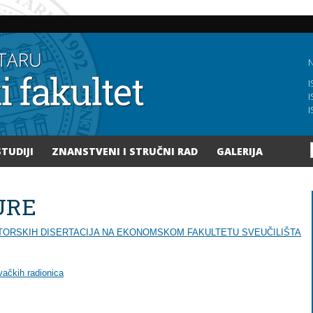
Skoči
na
glavni
sadržaj
N
I
I
I
STUDIJI
ZNANSTVENI I STRUČNI RAD
GALERIJA
URE
TORSKIH DISERTACIJA NA EKONOMSKOM FAKULTETU SVEUČILIŠTA
vačkih radionica