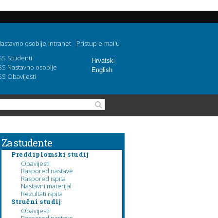
astavno osoblje-Intranet
Pristup e-mailu
SS Studenti
Hrvatski
SS Nastavno osoblje
English
SS Obavijesti
Obrazac pretraživanja
Pretraga
Za studente
Preddiplomski studij
Obavijesti
Raspored nastave
Raspored ispita
Nastavni materijal
Rezultati ispita
Stručni studij
Obavijesti