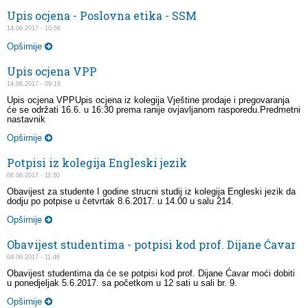
Upis ocjena - Poslovna etika - SSM
14.06.2017 - 10:56
Opširnije
Upis ocjena VPP
14.06.2017 - 09:19
Upis ocjena VPPUpis ocjena iz kolegija Vještine prodaje i pregovaranja
će se održati 16.6. u 16:30 prema ranije ovjavljanom rasporedu.Predmetni
nastavnik
Opširnije
Potpisi iz kolegija Engleski jezik
06.06.2017 - 11:50
Obavijest za studente I godine strucni studij iz kolegija Engleski jezik da
dodju po potpise u četvrtak 8.6.2017. u 14.00 u salu 214.
Opširnije
Obavijest studentima - potpisi kod prof. Dijane Ćavar
04.06.2017 - 11:46
Obavijest studentima da će se potpisi kod prof. Dijane Ćavar moći dobiti
u ponedjeljak 5.6.2017. sa početkom u 12 sati u sali br. 9.
Opširnije