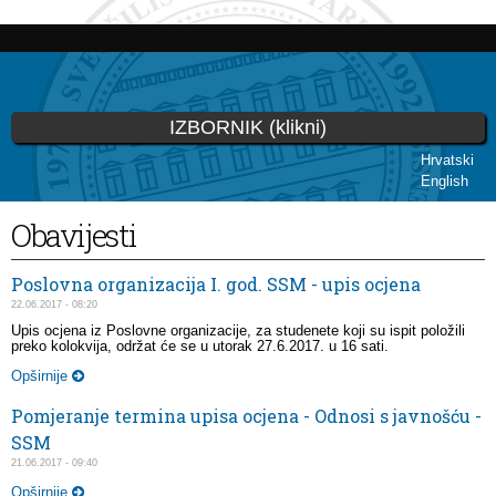
Skip to
main
content
IZBORNIK (klikni)
Hrvatski
English
You are here
Obavijesti
Poslovna organizacija I. god. SSM - upis ocjena
22.06.2017 - 08:20
Upis ocjena iz Poslovne organizacije, za studenete koji su ispit položili
preko kolokvija, održat će se u utorak 27.6.2017. u 16 sati.
Opširnije
Pomjeranje termina upisa ocjena - Odnosi s javnošću -
SSM
21.06.2017 - 09:40
Opširnije