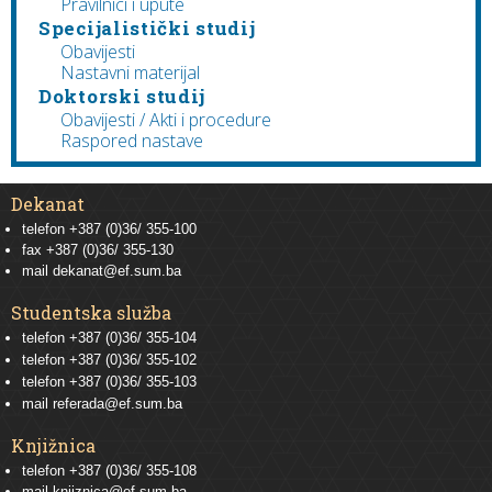
Pravilnici i upute
Specijalistički studij
Obavijesti
Nastavni materijal
Doktorski studij
Obavijesti / Akti i procedure
Raspored nastave
Dekanat
telefon +387 (0)36/ 355-100
fax +387 (0)36/ 355-130
mail
dekanat@ef.sum.ba
Studentska služba
telefon
+387 (0)36/ 355-104
telefon
+387 (0)36/ 355-102
telefon
+387 (0)36/ 355-103
mail
referada@ef.sum.ba
Knjižnica
telefon +387 (0)36/ 355-108
mail
knjiznica@ef.sum.ba