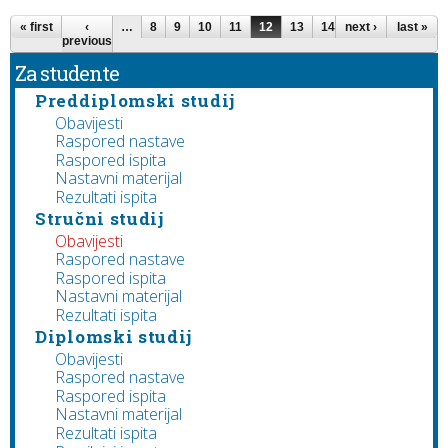
Pages
« first
‹
…
8
9
10
11
12
13
14
next ›
15
16
last »
…
previous
Za studente
Preddiplomski studij
Obavijesti
Raspored nastave
Raspored ispita
Nastavni materijal
Rezultati ispita
Stručni studij
Obavijesti
Raspored nastave
Raspored ispita
Nastavni materijal
Rezultati ispita
Diplomski studij
Obavijesti
Raspored nastave
Raspored ispita
Nastavni materijal
Rezultati ispita