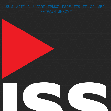
SUM
APTF
ALU
FARF
FPMOZ
FSRE
FZS
FF
GF
MEF
PF
*RAZNI LINKOVI*