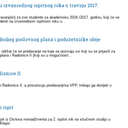
u izvanrednog ispitnog roka u travnju 2017.
(travanjski) za sve studente za akademsku 2016./2017. godinu, koji će se
udenti na izvanrednom ispitnom roku u...
ajboljeg poslovnog plana i poduzetničke ideje
održat će se predavanje na koje se pozivaju svi koji su se prijavili za
lana i Radionice II (koji su u mogućnosti...
dionice II
io Radionice II, a prisustvuju predavanjima VPP, trebaju ga donijeti u
 ispit
pit iz Osnova menadžmenta za 2. ispitni rok na stručnom studiju u
 Klepić