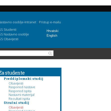
astavno osoblje-Intranet
Pristup e-mailu
SS Studenti
Hrvatski
SS Nastavno osoblje
English
SS Obavijesti
Search form
Search
Za studente
Preddiplomski studij
Obavijesti
Raspored nastave
Raspored ispita
Nastavni materijal
Rezultati ispita
Stručni studij
Obavijesti