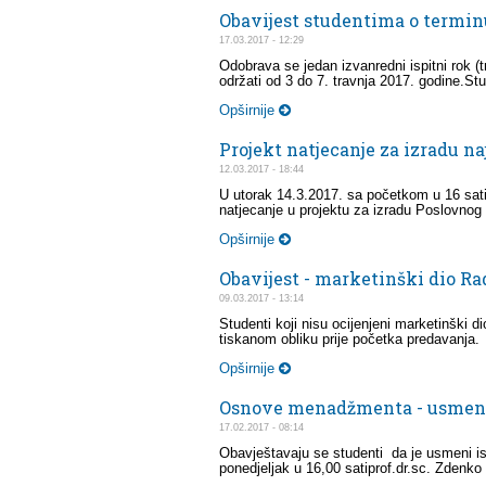
Obavijest studentima o termin
17.03.2017 - 12:29
Odobrava se jedan izvanredni ispitni rok 
održati od 3 do 7. travnja 2017. godine.St
Opširnije
Projekt natjecanje za izradu n
12.03.2017 - 18:44
U utorak 14.3.2017. sa početkom u 16 sati 
natjecanje u projektu za izradu Poslovnog p
Opširnije
Obavijest - marketinški dio Ra
09.03.2017 - 13:14
Studenti koji nisu ocijenjeni marketinški d
tiskanom obliku prije početka predavanja.
Opširnije
Osnove menadžmenta - usmeni
17.02.2017 - 08:14
Obavještavaju se studenti da je usmeni is
ponedjeljak u 16,00 satiprof.dr.sc. Zdenko