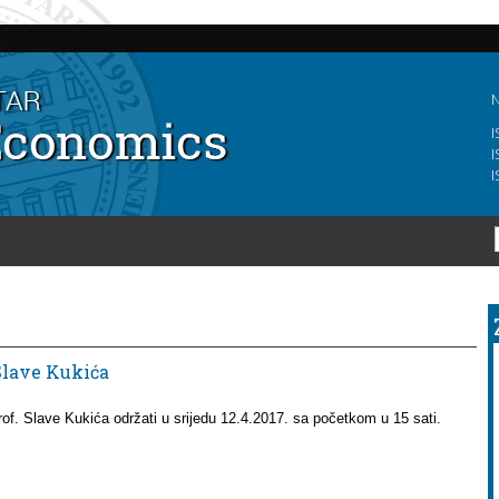
Skip to
main
content
N
I
I
I
 Slave Kukića
rof. Slave Kukića održati u srijedu 12.4.2017. sa početkom u 15 sati.