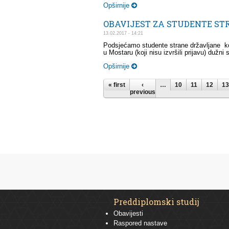
Opširnije
OBAVIJEST ZA STUDENTE S
13.02.2017 - 14:21
Podsjećamo studente strane državljane ko
u Mostaru (koji nisu izvršili prijavu) dužni 
Opširnije
Pages
« first
‹
…
10
11
12
13
previous
Preddiplomski studij
Obavijesti
Raspored nastave