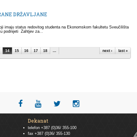
TRANE DRŽAVLJANE
ji imaju status redovitog studenta na Ekonomskom fakultetu Sveučilišta
su podnijeti Zahtjev za...
14
15
16
17
18
…
next ›
last »
Dekanat
telefon +387 (0)36/ 355-100
fax +387 (0)36/ 355-130