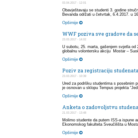
03.04.2017 - 12:01
Obavještavaju se studenti 3. godine stručn
Bevanda održati u četvrtak, 6.4.2017. u 16.
Opširnije
WWF poziva sve gradove da se u
23.03.2017 - 14:02
U subotu, 25. marta, gašenjem svjetla od 2
globalnu volontersku akciju Mostar – Suo
Opširnije
Poziv za registraciju studena
23.03.2017 - 10:39
Ured za podršku studentima s posebnim pot
je osnovan u sklopu Tempus projekta “Je
Opširnije
Anketa o zadovoljstvu studena
21.03.2017 - 13:48
Molimo studente da putem ISS-a ispune a
Ekonomskog fakulteta Sveučilišta u Mostaru
Opširnije