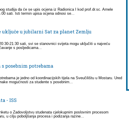
og studija da će se upis ocjena iz Radionica I kod prof.dr.sc. Arnele
00 sati. Isti termin upisa ocjena odnosi se...
ključe u jubilarni Sat za planet Zemlju
0:30-21:30 sati, svi se stanovnici svijeta mogu uključiti u najveću
čavanje s posljedicama...
ta s posebnim potrebama
rebama je jedno od koordinacijskih tijela na Sveučilištu u Mostaru. Ured
dnake mogućnosti za studente s posebnim...
ta - ISS
nketu o Zadovoljstvu studenata cjelokupnim poslovnim procesom
, u cilju poboljšanja procesa i podizanja razine...