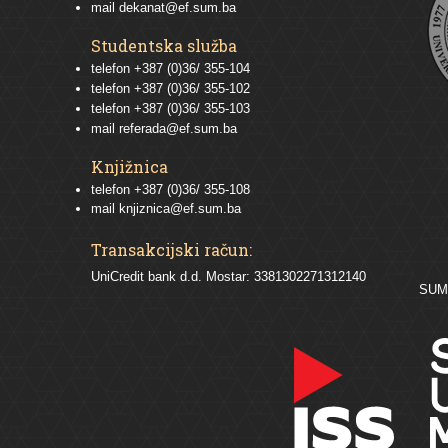
mail
dekanat@ef.sum.ba
Studentska služba
telefon
+387 (0)36/ 355-104
telefon
+387 (0)36/ 355-102
telefon
+387 (0)36/ 355-103
mail
referada@ef.sum.ba
Knjižnica
telefon +387 (0)36/ 355-108
mail
knjiznica@ef.sum.ba
Transakcijski račun:
UniCredit bank d.d. Mostar: 3381302271312140
SU