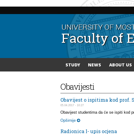
STUDY
NEWS
ABOUT US
You are here
Obavijesti
Obavijest o ispitima kod prof.
05.04.2017 - 10:27
Obavijest studentima da će se ispiti kod p
Opširnije
Radionica I- upis ocjena