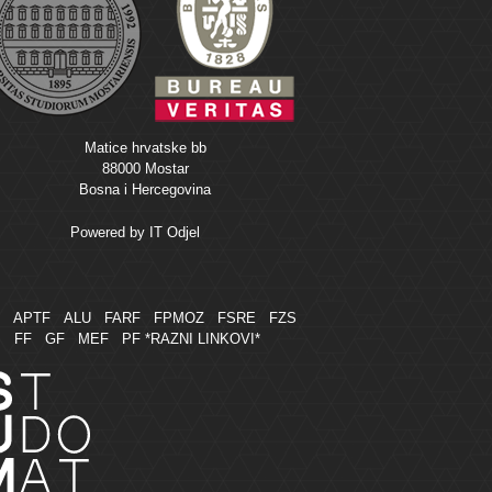
Matice hrvatske bb
88000 Mostar
Bosna i Hercegovina
Powered by
IT Odjel
M
APTF
ALU
FARF
FPMOZ
FSRE
FZS
FF
GF
MEF
PF
*RAZNI LINKOVI*