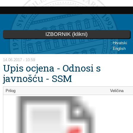
Skoči
na
glavni
sadržaj
IZBORNIK (klikni)
Hrvatski
English
Vi ste ovdje
14.06.2017 - 10:59
Upis ocjena - Odnosi s
javnošću - SSM
Prilog
Veličina