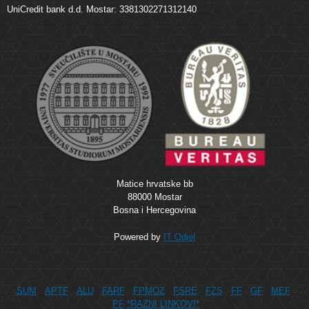
UniCredit bank d.d. Mostar: 3381302271312140
Matice hrvatske bb
88000 Mostar
Bosna i Hercegovina
Powered by
IT Odjel
SUM
APTF
ALU
FARF
FPMOZ
FSRE
FZS
FF
GF
MEF
PF
*RAZNI LINKOVI*