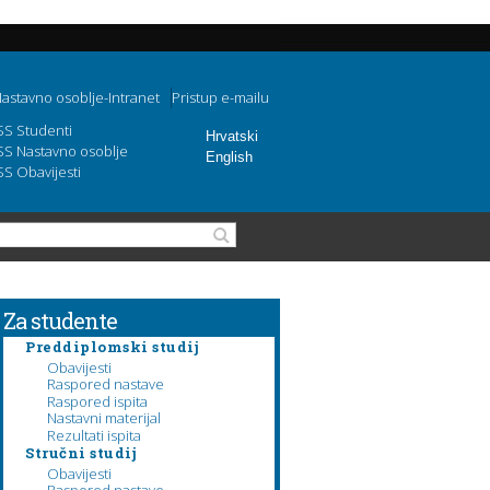
astavno osoblje-Intranet
Pristup e-mailu
SS Studenti
Hrvatski
SS Nastavno osoblje
English
SS Obavijesti
Obrazac pretraživanja
Pretraga
Za studente
Preddiplomski studij
Obavijesti
Raspored nastave
Raspored ispita
Nastavni materijal
Rezultati ispita
Stručni studij
Obavijesti