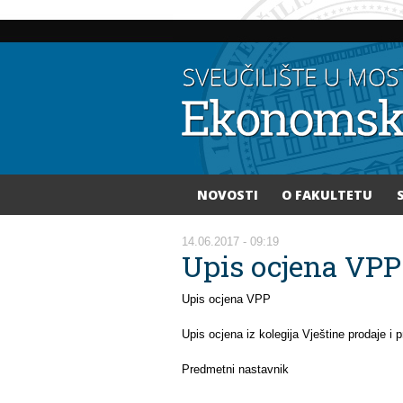
NOVOSTI
O FAKULTETU
Vi ste ovdje
14.06.2017 - 09:19
Upis ocjena VPP
Upis ocjena VPP
Upis ocjena iz kolegija Vještine prodaje i
Predmetni nastavnik