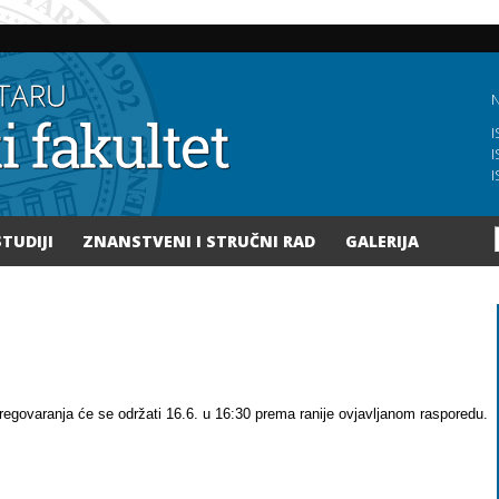
Skoči
na
glavni
sadržaj
N
I
I
I
STUDIJI
ZNANSTVENI I STRUČNI RAD
GALERIJA
 pregovaranja će se održati 16.6. u 16:30 prema ranije ovjavljanom rasporedu.