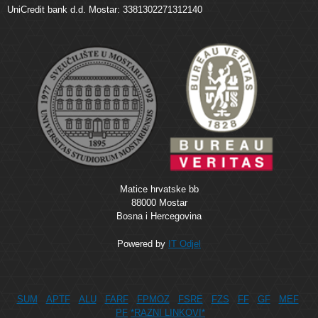
UniCredit bank d.d. Mostar: 3381302271312140
Matice hrvatske bb
88000 Mostar
Bosna i Hercegovina
Powered by
IT Odjel
SUM
APTF
ALU
FARF
FPMOZ
FSRE
FZS
FF
GF
MEF
PF
*RAZNI LINKOVI*