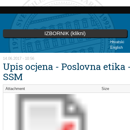
Skip to
main
content
IZBORNIK (klikni)
Hrvatski
English
You are here
14.06.2017 - 10:56
Upis ocjena - Poslovna etika 
SSM
Attachment
Size